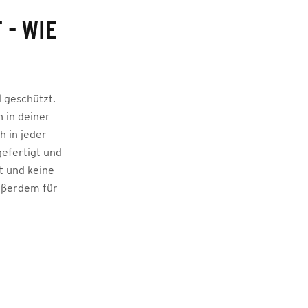
 - WIE
 geschützt.
 in deiner
h in jeder
gefertigt und
t und keine
ußerdem für