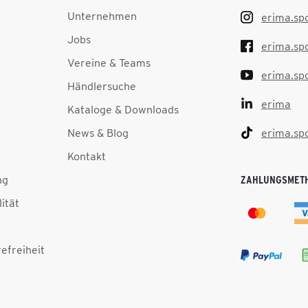
Unternehmen
erima.sp
Jobs
erima.sp
Vereine & Teams
erima.sp
Händlersuche
erima
Kataloge & Downloads
News & Blog
erima.sp
Kontakt
ng
ZAHLUNGSMET
lität
efreiheit