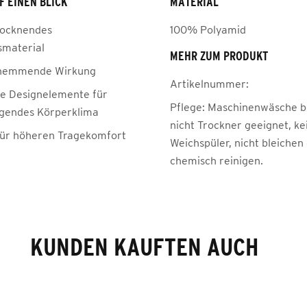
F EINEN BLICK
MATERIAL
rocknendes
100% Polyamid
smaterial
MEHR ZUM PRODUKT
hemmende Wirkung
Artikelnummer:
te Designelemente für
Pflege:
Maschinenwäsche be
gendes Körperklima
nicht Trockner geeignet, ke
für höheren Tragekomfort
Weichspüler, nicht bleichen
chemisch reinigen.
KUNDEN KAUFTEN AUCH