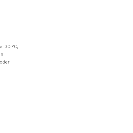
i 30 °C,
in
 oder