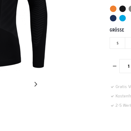
GRÖSSE
S
Gratis 
Kostenf
2-5 Wer