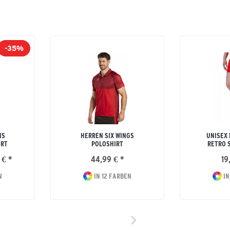
-35%
NS
HERREN SIX WINGS
UNISEX
IRT
POLOSHIRT
RETRO 
 € *
44,99 € *
19
N
IN 12 FARBEN
IN