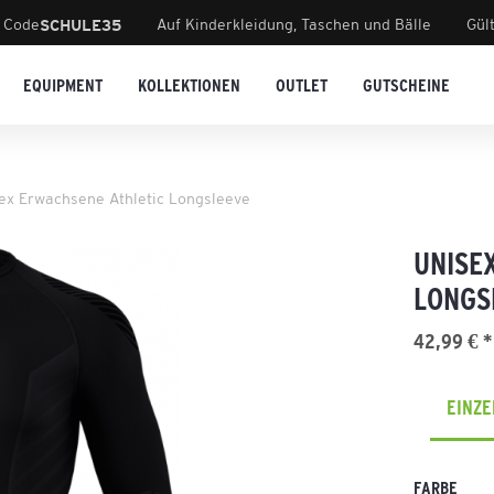
 Code
Auf Kinderkleidung, Taschen und Bälle
Gül
SCHULE35
EQUIPMENT
KOLLEKTIONEN
OUTLET
GUTSCHEINE
ex Erwachsene Athletic Longsleeve
UNISE
LONGS
42,99 € *
EINZ
FARBE