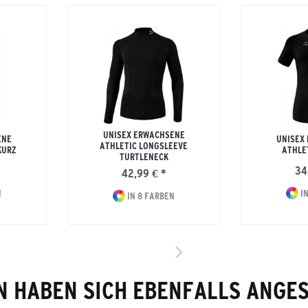
UNISEX ERWACHSENE
ENE
UNISEX
ATHLETIC LONGSLEEVE
KURZ
ATHLE
TURTLENECK
34
42,99 € *
N
IN
IN 8 FARBEN
 HABEN SICH EBENFALLS ANGE