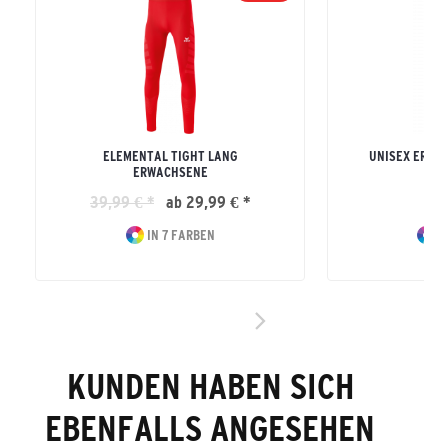
ELEMENTAL TIGHT LANG
UNISEX ERWA
ERWACHSENE
TI
39,99 € *
ab 29,99 € *
29
IN 7 FARBEN
I
KUNDEN HABEN SICH
EBENFALLS ANGESEHEN