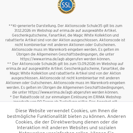
**KI-generierte Darstellung. Der Aktionscode Schule35 gilt bis zum
31.12.2026 im Webshop auf erima.de auf ausgewählte Artikel.
Geschenkgutscheine, Fanartikel, die Magic White Kollektion und
rabattierte Artikel sind von der Aktion ausgeschlossen. Aktionscode ist
nicht kombinierbar mit anderen Aktionen oder Gutscheinen.
Aktionscode muss im Warenkorb eingeben werden. Es gelten im
Übrigen die Allgemeinen Geschäftsbedingungen, die unter
https://www.erima.de/agb abgerufen werden können.
** Der Aktionscode Schule26 gilt bis zum 13.09.2026 im Webshop auf
erima.de auf ausgewählte Artikel. Geschenkgutscheine, Fanartikel, die
Magic White Kollektion und rabattierte Artikel sind von der Aktion
ausgeschlossen. Aktionscode ist nicht kombinierbar mit anderen
Aktionen oder Gutscheinen. Aktionscode muss im Warenkorb eingeben
werden. Es gelten im Übrigen die Allgemeinen Geschäftsbedingungen,
die unter https://www.erima.de/agb abgerufen werden können.
* Der Rabattcode ist zur einmaligen Einlösung im ERIMA Webshop
innerhalb von 90 Tagen ab Zustellung gültig. Das Angebot gilt
ausschließlich für Erstanmeldungen zum Newsletter. Reduzierte Ware
Diese Website verwendet Cookies, um Ihnen die
sowie Geschenkgutscheine sind vom Rabatt ausgeschlossen. Der
bestmögliche Funktionalität bieten zu können. Anderen
Rabattcode ist nicht mit anderen Aktionen oder Gutscheinen
kombinierbar. Der Mindestbestellwert beträgt 50 €
Cookies, die der Direktwerbung dienen oder die
*
Interaktion mit anderen Websites und sozialen