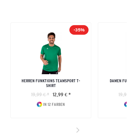
-35%
HERREN FUNKTIONS TEAMSPORT T-
DAMEN FUNKT
SHIRT
19,99 € *
12,99 € *
19,99 €
IN 12 FARBEN
IN