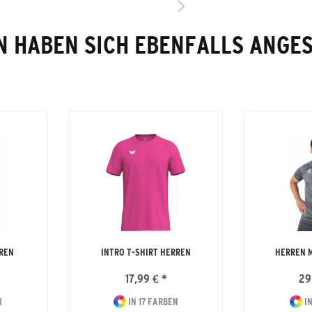
 HABEN SICH EBENFALLS ANGE
RREN
INTRO T-SHIRT HERREN
HERREN M
17,99 € *
29
N
IN 17 FARBEN
IN