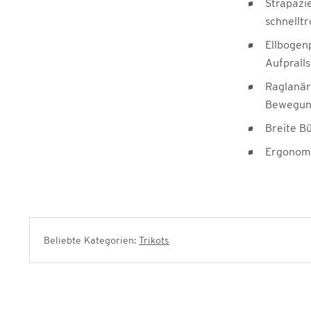
Strapazi
schnellt
Ellbogen
Aufprall
Raglanär
Bewegung
Breite B
Ergonom
Beliebte Kategorien:
Trikots