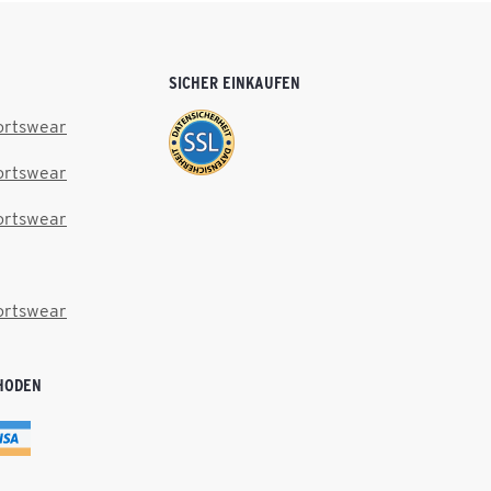
SICHER EINKAUFEN
ortswear
ortswear
ortswear
ortswear
HODEN