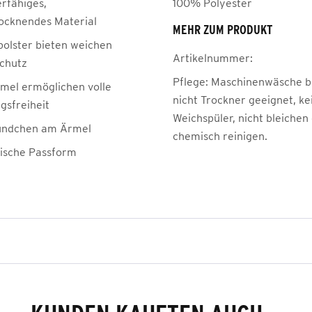
erfähiges,
100% Polyester
rocknendes Material
MEHR ZUM PRODUKT
polster bieten weichen
Artikelnummer:
schutz
Pflege:
Maschinenwäsche be
mel ermöglichen volle
nicht Trockner geeignet, ke
sfreiheit
Weichspüler, nicht bleichen
ündchen am Ärmel
chemisch reinigen.
ische Passform