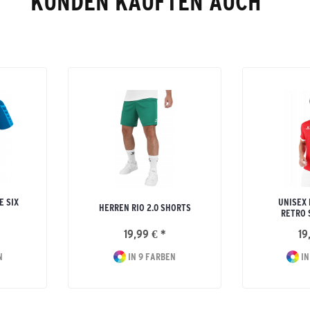
KUNDEN KAUFTEN AUCH
E SIX
UNISEX
HERREN RIO 2.0 SHORTS
RETRO 
19,99 € *
19
N
IN 9 FARBEN
IN