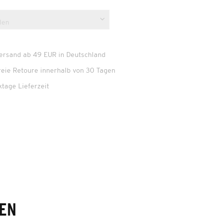
Versand ab 49 EUR in Deutschland
reie Retoure innerhalb von 30 Tagen
ktage Lieferzeit
EN