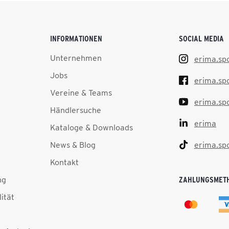
INFORMATIONEN
SOCIAL MEDIA
Unternehmen
erima.sp
Jobs
erima.sp
Vereine & Teams
erima.sp
Händlersuche
erima
Kataloge & Downloads
News & Blog
erima.sp
Kontakt
ng
ZAHLUNGSMET
lität