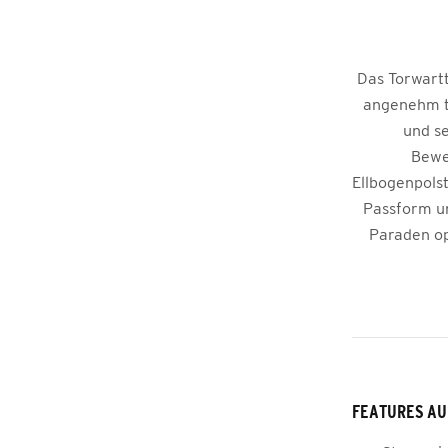
Das Torwartt
angenehm tr
und se
Beweg
Ellbogenpols
Passform un
Paraden op
FEATURES AU