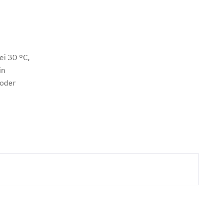
i 30 °C,
in
 oder