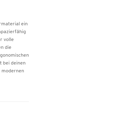
rmaterial ein
apazierfähig
r volle
en die
ergonomischen
t bei deinen
en modernen