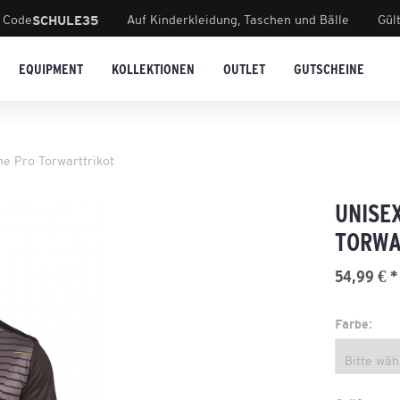
 Code
Auf Kinderkleidung, Taschen und Bälle
Gül
SCHULE35
EQUIPMENT
KOLLEKTIONEN
OUTLET
GUTSCHEINE
e Pro Torwarttrikot
UNISE
TORWA
54,99 € *
Farbe: