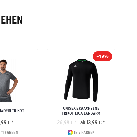
SEHEN
-48%
UNISEX ERWACHSENE
H
ADRID TRIKOT
TRIKOT LIGA LANGARM
,99 € *
26,99 € *
ab 13,99 € *
 11 FARBEN
IN 7 FARBEN