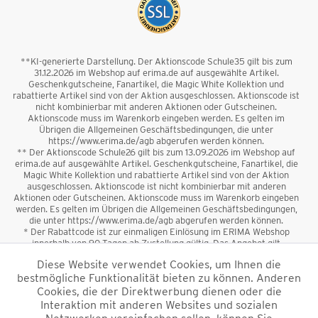
**KI-generierte Darstellung. Der Aktionscode Schule35 gilt bis zum
31.12.2026 im Webshop auf erima.de auf ausgewählte Artikel.
Geschenkgutscheine, Fanartikel, die Magic White Kollektion und
rabattierte Artikel sind von der Aktion ausgeschlossen. Aktionscode ist
nicht kombinierbar mit anderen Aktionen oder Gutscheinen.
Aktionscode muss im Warenkorb eingeben werden. Es gelten im
Übrigen die Allgemeinen Geschäftsbedingungen, die unter
https://www.erima.de/agb abgerufen werden können.
** Der Aktionscode Schule26 gilt bis zum 13.09.2026 im Webshop auf
erima.de auf ausgewählte Artikel. Geschenkgutscheine, Fanartikel, die
Magic White Kollektion und rabattierte Artikel sind von der Aktion
ausgeschlossen. Aktionscode ist nicht kombinierbar mit anderen
Aktionen oder Gutscheinen. Aktionscode muss im Warenkorb eingeben
werden. Es gelten im Übrigen die Allgemeinen Geschäftsbedingungen,
die unter https://www.erima.de/agb abgerufen werden können.
* Der Rabattcode ist zur einmaligen Einlösung im ERIMA Webshop
innerhalb von 90 Tagen ab Zustellung gültig. Das Angebot gilt
ausschließlich für Erstanmeldungen zum Newsletter. Reduzierte Ware
Diese Website verwendet Cookies, um Ihnen die
sowie Geschenkgutscheine sind vom Rabatt ausgeschlossen. Der
bestmögliche Funktionalität bieten zu können. Anderen
Rabattcode ist nicht mit anderen Aktionen oder Gutscheinen
kombinierbar. Der Mindestbestellwert beträgt 50 €
Cookies, die der Direktwerbung dienen oder die
*
Interaktion mit anderen Websites und sozialen