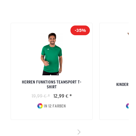
-35%
HERREN FUNKTIONS TEAMSPORT T-
KINDER RE
SHIRT
19,99 € *
12,99 € *
16
IN 12 FARBEN
IN