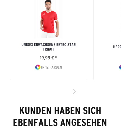
UNISEX ERWACHSENE RETRO STAR
HERREN R
TRIKOT
19,99 € *
19
IN 12 FARBEN
I
KUNDEN HABEN SICH
EBENFALLS ANGESEHEN