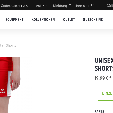
 Code
Auf Kinderkleidung, Taschen und Bälle
Gül
SCHULE35
EQUIPMENT
KOLLEKTIONEN
OUTLET
GUTSCHEINE
tar Shorts
UNISE
SHORT
19,99 € *
EINZ
FARBE