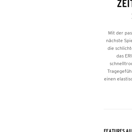
ZEI
Mit der pa
nächste Spi
die schlich
das ERI
schnelltro
Tragegefühl
einen elastis
FEATURES AU