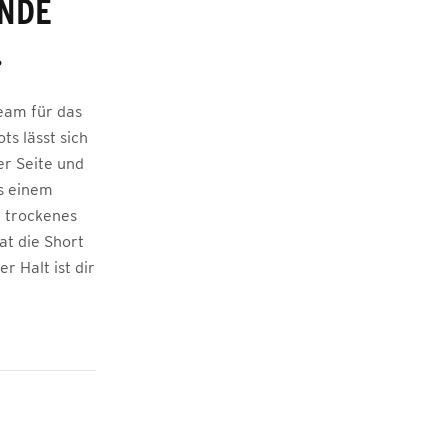
ENDE
.
eam für das
s lässt sich
er Seite und
us einem
m trockenes
at die Short
r Halt ist dir