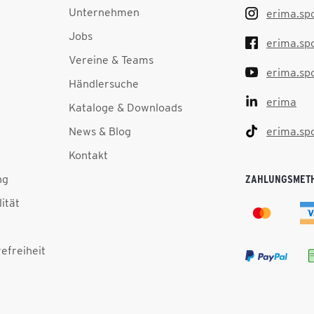
Unternehmen
erima.sp
Jobs
erima.sp
Vereine & Teams
erima.sp
Händlersuche
erima
Kataloge & Downloads
News & Blog
erima.sp
Kontakt
ng
ZAHLUNGSMET
lität
efreiheit