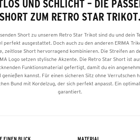
TLOS UND SCHLICHT – DIE PASS
SHORT ZUM RETRO STAR TRIKOT
ssenden Short zu unserem Retro Star Trikot sind du und dein T
el perfekt ausgestattet. Doch auch zu den anderen ERIMA Trikot
te, zeitlose Short hervorragend kombinieren. Die Streifen an d
MA Logo setzen stylische Akzente. Die Retro Star Short ist a
cknenden Funktionsmaterial gefertigt, damit du ein angeneh
 genießen kannst. Für einen sicheren Sitz ohne Verrutschen h
chen Bund mit Kordelzug, der sich perfekt anpasst. Ein optimale
garantiert.
F EINEN BLICK
MATERIAL