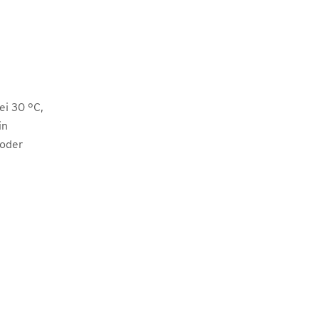
i 30 °C,
in
 oder