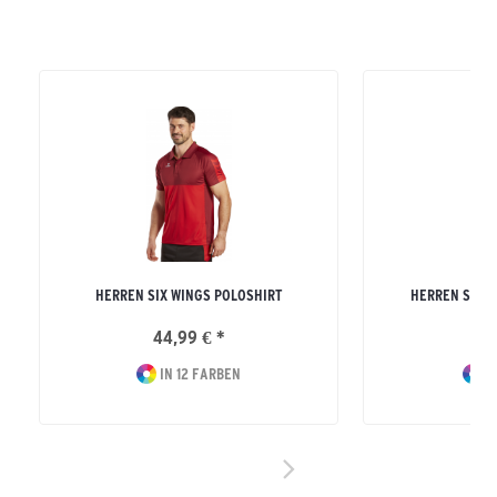
HERREN SIX WINGS POLOSHIRT
HERREN SIX 
44,99 € *
46
IN 12 FARBEN
I