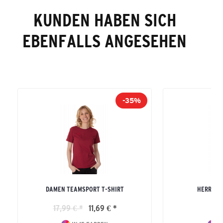
KUNDEN HABEN SICH
EBENFALLS ANGESEHEN
-35%
DAMEN TEAMSPORT T-SHIRT
HERREN R
17,99 € *
11,69 € *
19