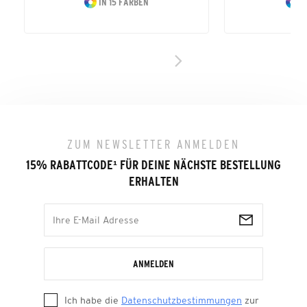
IN 15 FARBEN
I
ZUM NEWSLETTER ANMELDEN
15% RABATTCODE
¹
FÜR DEINE NÄCHSTE BESTELLUNG
ERHALTEN
ANMELDEN
Ich habe die
Datenschutzbestimmungen
zur