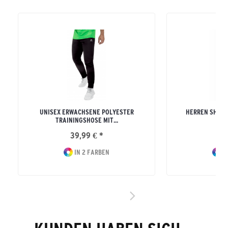
UNISEX ERWACHSENE POLYESTER
HERREN SHOO
TRAININGSHOSE MIT...
39,99 € *
32
IN 2 FARBEN
I