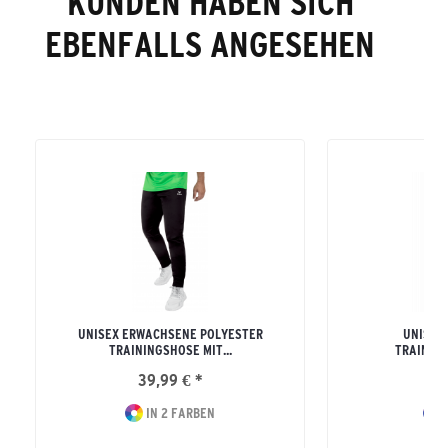
KUNDEN HABEN SICH
EBENFALLS ANGESEHEN
UNISEX ERWACHSENE POLYESTER
UNISEX
TRAININGSHOSE MIT...
TRAINING
39,99 € *
49
IN 2 FARBEN
I