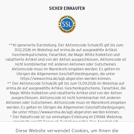
SICHER EINKAUFEN
**KI-generierte Darstellung. Der Aktionscode Schule35 gilt bis zum
31.12.2026 im Webshop auf erima.de auf ausgewählte Artikel.
Geschenkgutscheine, Fanartikel, die Magic White Kollektion und
rabattierte Artikel sind von der Aktion ausgeschlossen. Aktionscode ist
nicht kombinierbar mit anderen Aktionen oder Gutscheinen.
Aktionscode muss im Warenkorb eingeben werden. Es gelten im
Übrigen die Allgemeinen Geschäftsbedingungen, die unter
https://www.erima.de/agb abgerufen werden können.
** Der Aktionscode Schule26 gilt bis zum 13.09.2026 im Webshop auf
erima.de auf ausgewählte Artikel. Geschenkgutscheine, Fanartikel, die
Magic White Kollektion und rabattierte Artikel sind von der Aktion
ausgeschlossen. Aktionscode ist nicht kombinierbar mit anderen
Aktionen oder Gutscheinen. Aktionscode muss im Warenkorb eingeben
werden. Es gelten im Übrigen die Allgemeinen Geschäftsbedingungen,
die unter https://www.erima.de/agb abgerufen werden können.
* Der Rabattcode ist zur einmaligen Einlösung im ERIMA Webshop
innerhalb von 90 Tagen ab Zustellung gültig. Das Angebot gilt
ausschließlich für Erstanmeldungen zum Newsletter. Reduzierte Ware
Diese Website verwendet Cookies, um Ihnen die
sowie Geschenkgutscheine sind vom Rabatt ausgeschlossen. Der