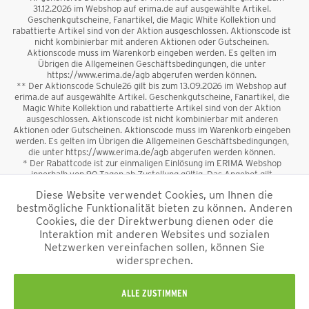
31.12.2026 im Webshop auf erima.de auf ausgewählte Artikel.
Geschenkgutscheine, Fanartikel, die Magic White Kollektion und
rabattierte Artikel sind von der Aktion ausgeschlossen. Aktionscode ist
nicht kombinierbar mit anderen Aktionen oder Gutscheinen.
Aktionscode muss im Warenkorb eingeben werden. Es gelten im
Übrigen die Allgemeinen Geschäftsbedingungen, die unter
https://www.erima.de/agb abgerufen werden können.
** Der Aktionscode Schule26 gilt bis zum 13.09.2026 im Webshop auf
erima.de auf ausgewählte Artikel. Geschenkgutscheine, Fanartikel, die
Magic White Kollektion und rabattierte Artikel sind von der Aktion
ausgeschlossen. Aktionscode ist nicht kombinierbar mit anderen
Aktionen oder Gutscheinen. Aktionscode muss im Warenkorb eingeben
werden. Es gelten im Übrigen die Allgemeinen Geschäftsbedingungen,
die unter https://www.erima.de/agb abgerufen werden können.
* Der Rabattcode ist zur einmaligen Einlösung im ERIMA Webshop
innerhalb von 90 Tagen ab Zustellung gültig. Das Angebot gilt
ausschließlich für Erstanmeldungen zum Newsletter. Reduzierte Ware
Diese Website verwendet Cookies, um Ihnen die
sowie Geschenkgutscheine sind vom Rabatt ausgeschlossen. Der
bestmögliche Funktionalität bieten zu können. Anderen
Rabattcode ist nicht mit anderen Aktionen oder Gutscheinen
kombinierbar. Der Mindestbestellwert beträgt 50 €
Cookies, die der Direktwerbung dienen oder die
*
Interaktion mit anderen Websites und sozialen
Netzwerken vereinfachen sollen, können Sie
*Alle Preise verstehen sich inkl. Mehrwertsteuer und zzgl.
widersprechen.
Versandkosten
und ggf. Nachnahmegebühren, wenn nicht anders
beschrieben.
Impressum
AGB
Datenschutzinformation