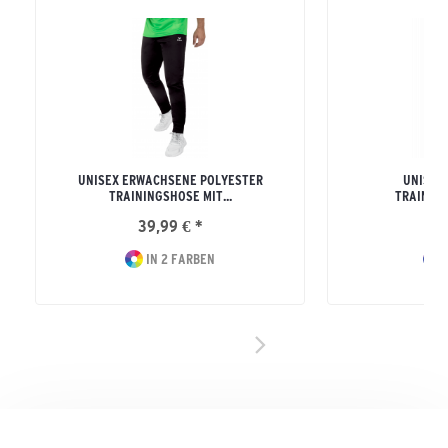
UNISEX ERWACHSENE POLYESTER
UNISEX
TRAININGSHOSE MIT...
TRAINING
39,99 € *
49
IN 2 FARBEN
I