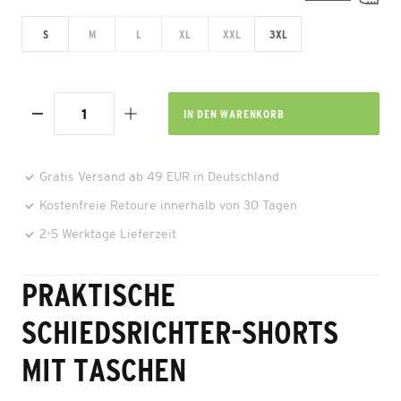
S
M
L
XL
XXL
3XL
IN DEN
WARENKORB
Gratis Versand ab 49 EUR in Deutschland
Kostenfreie Retoure innerhalb von 30 Tagen
2-5 Werktage Lieferzeit
PRAKTISCHE
SCHIEDSRICHTER-SHORTS
MIT TASCHEN