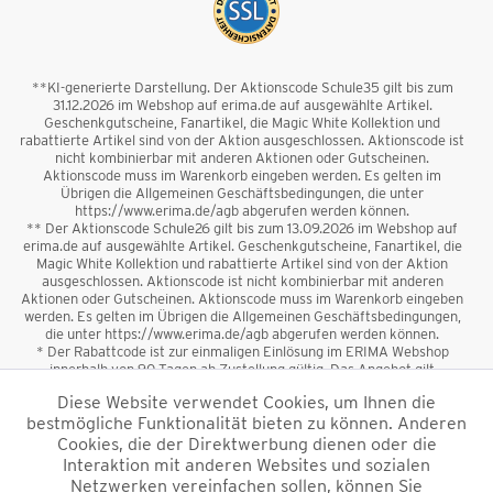
**KI-generierte Darstellung. Der Aktionscode Schule35 gilt bis zum
31.12.2026 im Webshop auf erima.de auf ausgewählte Artikel.
Geschenkgutscheine, Fanartikel, die Magic White Kollektion und
rabattierte Artikel sind von der Aktion ausgeschlossen. Aktionscode ist
nicht kombinierbar mit anderen Aktionen oder Gutscheinen.
Aktionscode muss im Warenkorb eingeben werden. Es gelten im
Übrigen die Allgemeinen Geschäftsbedingungen, die unter
https://www.erima.de/agb abgerufen werden können.
** Der Aktionscode Schule26 gilt bis zum 13.09.2026 im Webshop auf
erima.de auf ausgewählte Artikel. Geschenkgutscheine, Fanartikel, die
Magic White Kollektion und rabattierte Artikel sind von der Aktion
ausgeschlossen. Aktionscode ist nicht kombinierbar mit anderen
Aktionen oder Gutscheinen. Aktionscode muss im Warenkorb eingeben
werden. Es gelten im Übrigen die Allgemeinen Geschäftsbedingungen,
die unter https://www.erima.de/agb abgerufen werden können.
* Der Rabattcode ist zur einmaligen Einlösung im ERIMA Webshop
innerhalb von 90 Tagen ab Zustellung gültig. Das Angebot gilt
ausschließlich für Erstanmeldungen zum Newsletter. Reduzierte Ware
Diese Website verwendet Cookies, um Ihnen die
sowie Geschenkgutscheine sind vom Rabatt ausgeschlossen. Der
bestmögliche Funktionalität bieten zu können. Anderen
Rabattcode ist nicht mit anderen Aktionen oder Gutscheinen
kombinierbar. Der Mindestbestellwert beträgt 50 €
Cookies, die der Direktwerbung dienen oder die
*
Interaktion mit anderen Websites und sozialen
Netzwerken vereinfachen sollen, können Sie
*Alle Preise verstehen sich inkl. Mehrwertsteuer und zzgl.