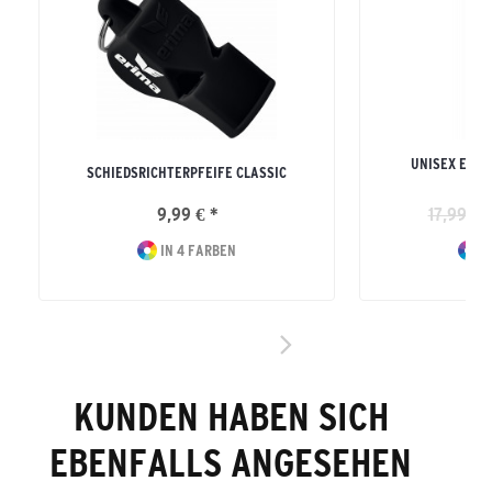
UNISEX ERW
SCHIEDSRICHTERPFEIFE CLASSIC
9,99 € *
17,99 € 
IN 4 FARBEN
I
KUNDEN HABEN SICH
EBENFALLS ANGESEHEN