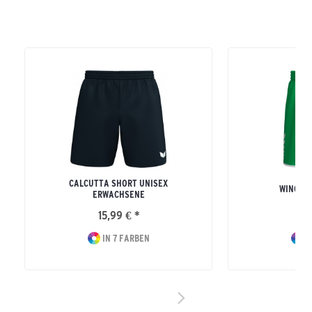
CALCUTTA SHORT UNISEX
WINGS 
ERWACHSENE
15,99 € *
24
IN 7 FARBEN
I