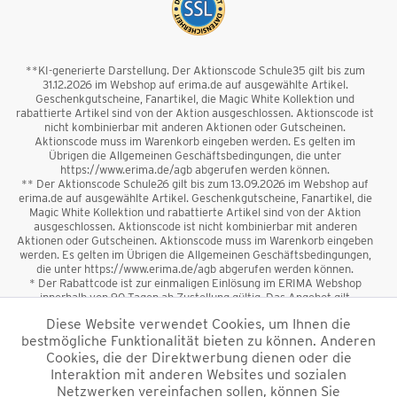
**KI-generierte Darstellung. Der Aktionscode Schule35 gilt bis zum
31.12.2026 im Webshop auf erima.de auf ausgewählte Artikel.
Geschenkgutscheine, Fanartikel, die Magic White Kollektion und
rabattierte Artikel sind von der Aktion ausgeschlossen. Aktionscode ist
nicht kombinierbar mit anderen Aktionen oder Gutscheinen.
Aktionscode muss im Warenkorb eingeben werden. Es gelten im
Übrigen die Allgemeinen Geschäftsbedingungen, die unter
https://www.erima.de/agb abgerufen werden können.
** Der Aktionscode Schule26 gilt bis zum 13.09.2026 im Webshop auf
erima.de auf ausgewählte Artikel. Geschenkgutscheine, Fanartikel, die
Magic White Kollektion und rabattierte Artikel sind von der Aktion
ausgeschlossen. Aktionscode ist nicht kombinierbar mit anderen
Aktionen oder Gutscheinen. Aktionscode muss im Warenkorb eingeben
werden. Es gelten im Übrigen die Allgemeinen Geschäftsbedingungen,
die unter https://www.erima.de/agb abgerufen werden können.
* Der Rabattcode ist zur einmaligen Einlösung im ERIMA Webshop
innerhalb von 90 Tagen ab Zustellung gültig. Das Angebot gilt
ausschließlich für Erstanmeldungen zum Newsletter. Reduzierte Ware
Diese Website verwendet Cookies, um Ihnen die
sowie Geschenkgutscheine sind vom Rabatt ausgeschlossen. Der
bestmögliche Funktionalität bieten zu können. Anderen
Rabattcode ist nicht mit anderen Aktionen oder Gutscheinen
kombinierbar. Der Mindestbestellwert beträgt 50 €
Cookies, die der Direktwerbung dienen oder die
*
Interaktion mit anderen Websites und sozialen
Netzwerken vereinfachen sollen, können Sie
*Alle Preise verstehen sich inkl. Mehrwertsteuer und zzgl.