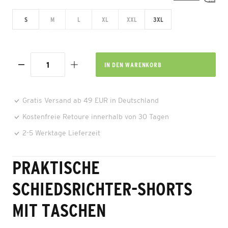
S
M
L
XL
XXL
3XL
IN DEN
WARENKORB
Gratis Versand ab 49 EUR in Deutschland
Kostenfreie Retoure innerhalb von 30 Tagen
2-5 Werktage Lieferzeit
PRAKTISCHE
SCHIEDSRICHTER-SHORTS
MIT TASCHEN