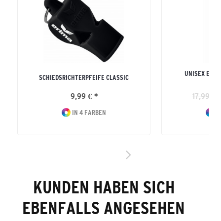
UNISEX ERW
SCHIEDSRICHTERPFEIFE CLASSIC
9,99 € *
17,99 € 
IN 4 FARBEN
I
KUNDEN HABEN SICH
EBENFALLS ANGESEHEN