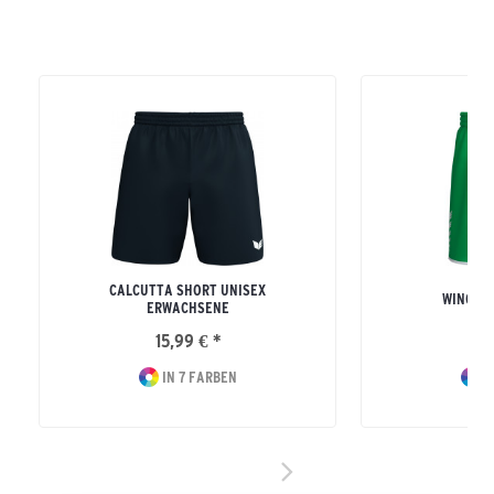
CALCUTTA SHORT UNISEX
WINGS 
ERWACHSENE
15,99 € *
24
IN 7 FARBEN
I