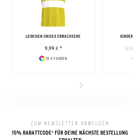
LEIBCHEN UNISEX ERWACHSENE
KINDER MA
9,99 € *
12,99 €
IN 4 FARBEN
I
ZUM NEWSLETTER ANMELDEN
15% RABATTCODE
¹
FÜR DEINE NÄCHSTE BESTELLUNG