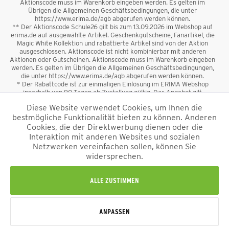
Aktionscode muss im Warenkorb eingeben werden. Es gelten im
Übrigen die Allgemeinen Geschäftsbedingungen, die unter
https://www.erima.de/agb abgerufen werden können.
** Der Aktionscode Schule26 gilt bis zum 13.09.2026 im Webshop auf
erima.de auf ausgewählte Artikel. Geschenkgutscheine, Fanartikel, die
Magic White Kollektion und rabattierte Artikel sind von der Aktion
ausgeschlossen. Aktionscode ist nicht kombinierbar mit anderen
Aktionen oder Gutscheinen. Aktionscode muss im Warenkorb eingeben
werden. Es gelten im Übrigen die Allgemeinen Geschäftsbedingungen,
die unter https://www.erima.de/agb abgerufen werden können.
* Der Rabattcode ist zur einmaligen Einlösung im ERIMA Webshop
innerhalb von 90 Tagen ab Zustellung gültig. Das Angebot gilt
ausschließlich für Erstanmeldungen zum Newsletter. Reduzierte Ware
Diese Website verwendet Cookies, um Ihnen die
sowie Geschenkgutscheine sind vom Rabatt ausgeschlossen. Der
bestmögliche Funktionalität bieten zu können. Anderen
Rabattcode ist nicht mit anderen Aktionen oder Gutscheinen
kombinierbar. Der Mindestbestellwert beträgt 50 €
Cookies, die der Direktwerbung dienen oder die
*
Interaktion mit anderen Websites und sozialen
Netzwerken vereinfachen sollen, können Sie
*Alle Preise verstehen sich inkl. Mehrwertsteuer und zzgl.
widersprechen.
Versandkosten
und ggf. Nachnahmegebühren, wenn nicht anders
beschrieben.
Impressum
AGB
Datenschutzinformation
Alle Rechte vorbehalten © 2026