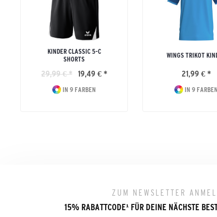
KINDER CLASSIC 5-C
WINGS TRIKOT KIN
SHORTS
29,99 € *
19,49 € *
21,99 € *
IN 9 FARBEN
IN 9 FARBE
ZUM NEWSLETTER ANME
15% RABATTCODE
¹
FÜR DEINE NÄCHSTE BES