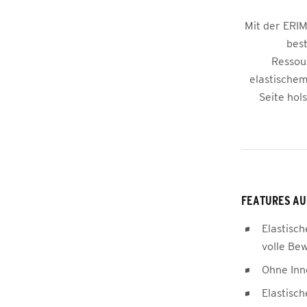
Mit der ERI
bes
Ressour
elastische
Seite hol
FEATURES AU
Elastisch
volle Be
Ohne Inn
Elastisc