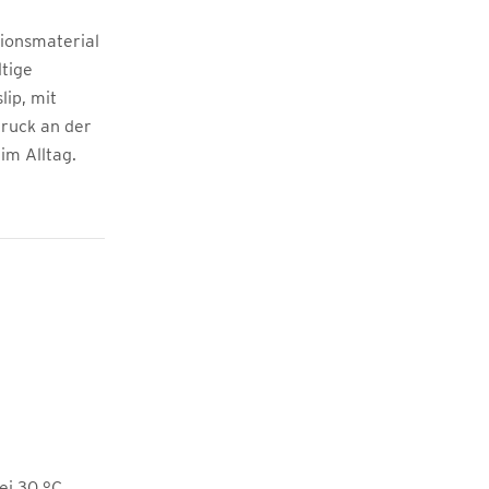
ionsmaterial
tige
lip, mit
ruck an der
im Alltag.
i 30 °C,