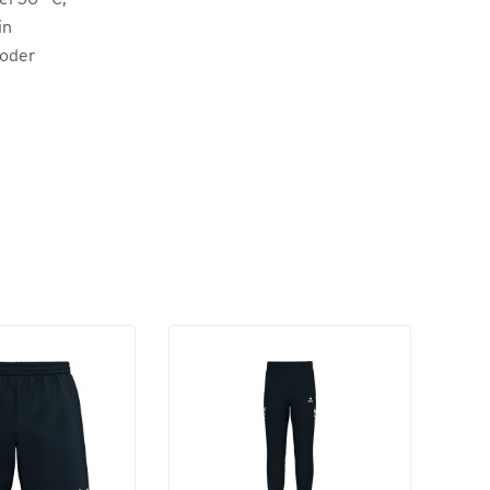
in
 oder