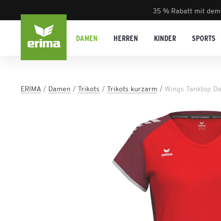
35 % Rabatt mit dem
DAMEN
HERREN
KINDER
SPORTS
ERIMA
Damen
Trikots
Trikots kurzarm
Wings Tanktop D