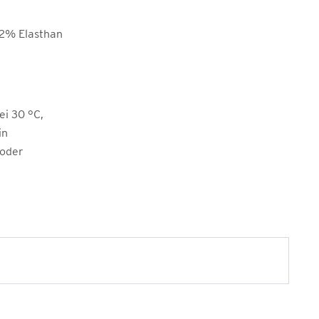
12% Elasthan
i 30 °C,
in
 oder