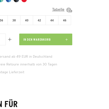
Tabelle
36
38
40
42
44
46
IN DEN
WARENKORB
Versand ab 49 EUR in Deutschland
reie Retoure innerhalb von 30 Tagen
ktage Lieferzeit
N FÜR