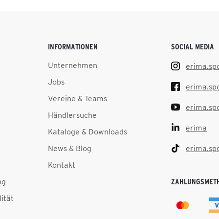
INFORMATIONEN
SOCIAL MEDIA
Unternehmen
erima.sp
Jobs
erima.sp
Vereine & Teams
erima.sp
Händlersuche
erima
Kataloge & Downloads
News & Blog
erima.sp
Kontakt
ng
ZAHLUNGSMET
lität