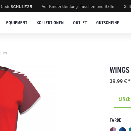
 Code
Auf Kinderkleidung, Taschen und Bälle
Gül
SCHULE35
EQUIPMENT
KOLLEKTIONEN
OUTLET
GUTSCHEINE
amen
WINGS
39,99 € *
EINZ
FARBE