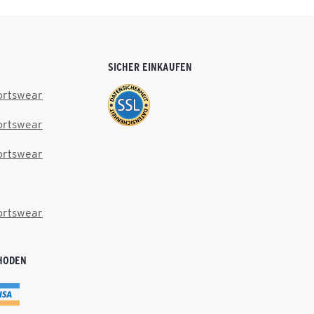
SICHER EINKAUFEN
ortswear
ortswear
ortswear
ortswear
HODEN