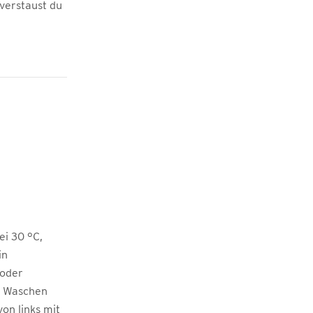
 verstaust du
i 30 °C,
in
 oder
m Waschen
von links mit