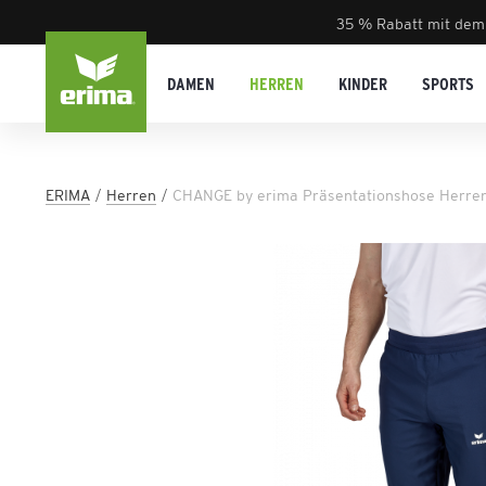
35 % Rabatt mit dem
DAMEN
HERREN
KINDER
SPORTS
ERIMA
Herren
CHANGE by erima Präsentationshose Herre