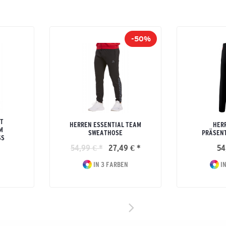
-50%
IT
HERREN ESSENTIAL TEAM
HER
M
SWEATHOSE
PRÄSEN
SS
54,99 € *
27,49 € *
54
IN 3 FARBEN
IN