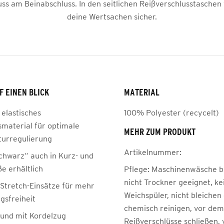
ss am Beinabschluss. In den seitlichen Reißverschlusstaschen
deine Wertsachen sicher.
F EINEN BLICK
MATERIAL
 elastisches
100% Polyester (recycelt)
smaterial für optimale
MEHR ZUM PRODUKT
urregulierung
Artikelnummer:
chwarz“ auch in Kurz- und
e erhältlich
Pflege:
Maschinenwäsche be
nicht Trockner geeignet, ke
 Stretch-Einsätze für mehr
Weichspüler, nicht bleichen
sfreiheit
chemisch reinigen, vor de
Bund mit Kordelzug
Reißverschlüsse schließen, 