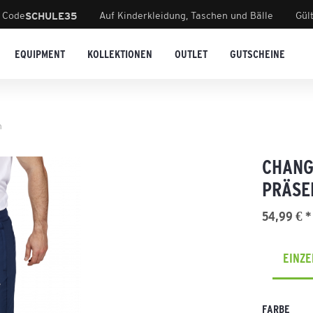
 Code
Auf Kinderkleidung, Taschen und Bälle
Gül
SCHULE35
EQUIPMENT
KOLLEKTIONEN
OUTLET
GUTSCHEINE
n
CHANG
PRÄSE
54,99 € *
EINZ
FARBE