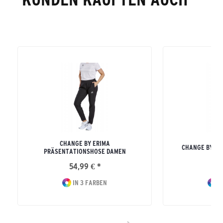
CHANGE BY ERIMA
CHANGE BY ER
PRÄSENTATIONSHOSE DAMEN
54,99 € *
39
IN 3 FARBEN
I