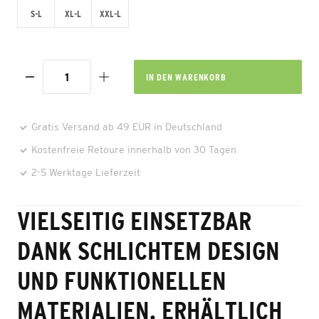
S-L
XL-L
XXL-L
IN DEN
WARENKORB
Gratis Versand ab 49 EUR in Deutschland
Kostenfreie Retoure innerhalb von 30 Tagen
2-5 Werktage Lieferzeit
VIELSEITIG EINSETZBAR
DANK SCHLICHTEM DESIGN
UND FUNKTIONELLEN
MATERIALIEN. ERHÄLTLICH