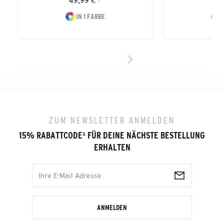
49,99 € *
74
IN 1 FARBE
I
ZUM NEWSLETTER ANMELDEN
15% RABATTCODE
¹
FÜR DEINE NÄCHSTE BESTELLUNG
ERHALTEN
ANMELDEN