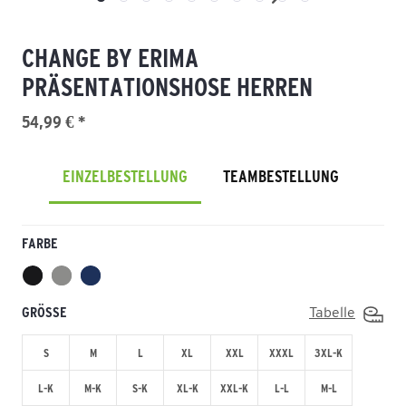
CHANGE BY ERIMA
PRÄSENTATIONSHOSE HERREN
54,99 € *
EINZELBESTELLUNG
TEAMBESTELLUNG
FARBE
GRÖSSE
Tabelle
S
M
L
XL
XXL
XXXL
3XL-K
L-K
M-K
S-K
XL-K
XXL-K
L-L
M-L