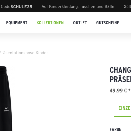
 Code
Auf Kinderkleidung, Taschen und Bälle
Gül
SCHULE35
EQUIPMENT
KOLLEKTIONEN
OUTLET
GUTSCHEINE
räsentationshose Kinder
CHANG
PRÄSE
49,99 € *
EINZ
FARBE