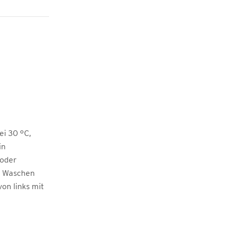
i 30 °C,
in
 oder
m Waschen
von links mit