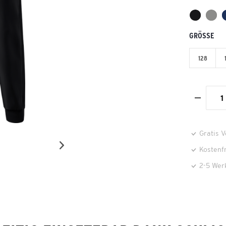
GRÖSSE
128
Gratis 
Kostenf
2-5 Wer