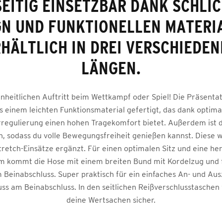
SEITIG EINSETZBAR DANK SCHLI
GN UND FUNKTIONELLEN MATERIA
HÄLTLICH IN DREI VERSCHIEDE
LÄNGEN.
inheitlichen Auftritt beim Wettkampf oder Spiel! Die Präsentat
s einem leichten Funktionsmaterial gefertigt, das dank optima
regulierung einen hohen Tragekomfort bietet. Außerdem ist d
ch, sodass du volle Bewegungsfreiheit genießen kannst. Diese w
Stretch-Einsätze ergänzt. Für einen optimalen Sitz und eine h
m kommt die Hose mit einem breiten Bund mit Kordelzug und f
Beinabschluss. Super praktisch für ein einfaches An- und Ausz
ss am Beinabschluss. In den seitlichen Reißverschlusstaschen
deine Wertsachen sicher.