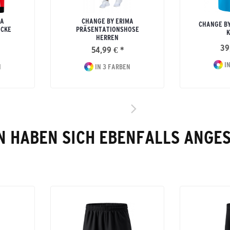
MA
CHANGE BY ERIMA
CHANGE BY
CKE
PRÄSENTATIONSHOSE
K
HERREN
39
54,99 € *
IN
N
IN 3 FARBEN
 HABEN SICH EBENFALLS ANGE