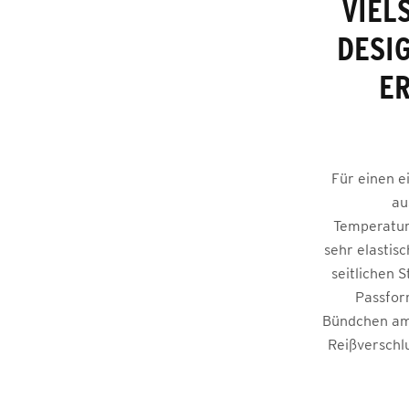
VIEL
DESI
ER
Für einen e
au
Temperatur
sehr elastis
seitlichen 
Passfor
Bündchen am 
Reißverschlu