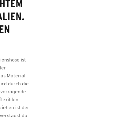
CHTEM
LIEN.
NEN
ionshose ist
ler
as Material
ird durch die
ervorragende
lexiblen
iehen ist der
 verstaust du