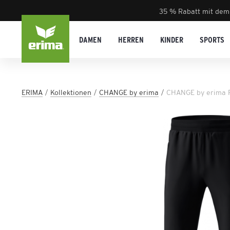
35 % Rabatt mit dem
DAMEN
HERREN
KINDER
SPORTS
ERIMA
Kollektionen
CHANGE by erima
CHANGE by erima P