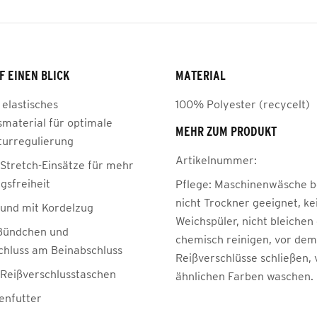
F EINEN BLICK
MATERIAL
 elastisches
100% Polyester (recycelt)
smaterial für optimale
MEHR ZUM PRODUKT
urregulierung
Artikelnummer:
 Stretch-Einsätze für mehr
sfreiheit
Pflege:
Maschinenwäsche be
nicht Trockner geeignet, ke
Bund mit Kordelzug
Weichspüler, nicht bleichen
 Bündchen und
chemisch reinigen, vor de
chluss am Beinabschluss
Reißverschlüsse schließen, 
e Reißverschlusstaschen
ähnlichen Farben waschen.
enfutter