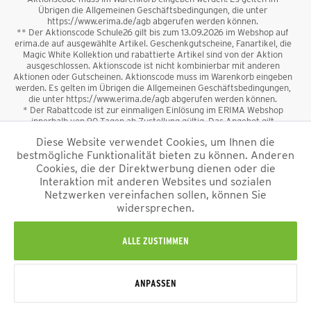
Übrigen die Allgemeinen Geschäftsbedingungen, die unter
https://www.erima.de/agb abgerufen werden können.
** Der Aktionscode Schule26 gilt bis zum 13.09.2026 im Webshop auf
erima.de auf ausgewählte Artikel. Geschenkgutscheine, Fanartikel, die
Magic White Kollektion und rabattierte Artikel sind von der Aktion
ausgeschlossen. Aktionscode ist nicht kombinierbar mit anderen
Aktionen oder Gutscheinen. Aktionscode muss im Warenkorb eingeben
werden. Es gelten im Übrigen die Allgemeinen Geschäftsbedingungen,
die unter https://www.erima.de/agb abgerufen werden können.
* Der Rabattcode ist zur einmaligen Einlösung im ERIMA Webshop
innerhalb von 90 Tagen ab Zustellung gültig. Das Angebot gilt
ausschließlich für Erstanmeldungen zum Newsletter. Reduzierte Ware
Diese Website verwendet Cookies, um Ihnen die
sowie Geschenkgutscheine sind vom Rabatt ausgeschlossen. Der
bestmögliche Funktionalität bieten zu können. Anderen
Rabattcode ist nicht mit anderen Aktionen oder Gutscheinen
kombinierbar. Der Mindestbestellwert beträgt 50 €
Cookies, die der Direktwerbung dienen oder die
*
Interaktion mit anderen Websites und sozialen
Netzwerken vereinfachen sollen, können Sie
*Alle Preise verstehen sich inkl. Mehrwertsteuer und zzgl.
widersprechen.
Versandkosten
und ggf. Nachnahmegebühren, wenn nicht anders
beschrieben.
Impressum
AGB
Datenschutzinformation
Alle Rechte vorbehalten © 2026