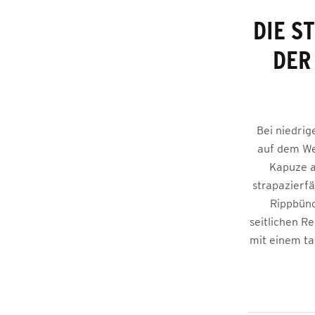
DIE S
DER
Bei niedri
auf dem We
Kapuze a
strapazierfä
Rippbünd
seitlichen R
mit einem tai