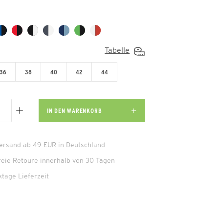
Tabelle
36
38
40
42
44
IN DEN
WARENKORB
Versand ab 49 EUR in Deutschland
reie Retoure innerhalb von 30 Tagen
ktage Lieferzeit