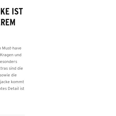
KE IST
EREM
n Must-have
 Kragen und
besonders
tras sind die
sowie die
gsjacke kommt
tes Detail ist