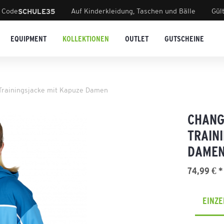
 Code
Auf Kinderkleidung, Taschen und Bälle
Gül
SCHULE35
EQUIPMENT
KOLLEKTIONEN
OUTLET
GUTSCHEINE
rainingsjacke mit Kapuze Damen
CHANG
TRAIN
DAME
74,99 € *
EINZ