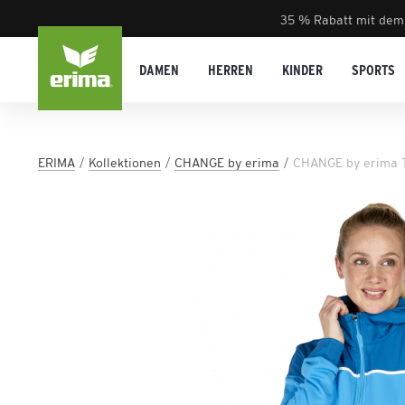
35 % Rabatt mit dem
DAMEN
HERREN
KINDER
SPORTS
ERIMA
Kollektionen
CHANGE by erima
CHANGE by erima T