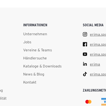
INFORMATIONEN
SOCIAL MEDIA
Unternehmen
erima.sp
Jobs
erima.sp
Vereine & Teams
erima.sp
Händlersuche
erima
Kataloge & Downloads
News & Blog
erima.sp
Kontakt
ng
ZAHLUNGSMET
lität