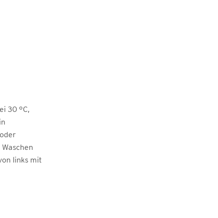
i 30 °C,
in
 oder
m Waschen
von links mit