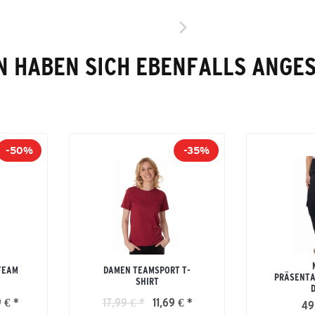
 HABEN SICH EBENFALLS ANGE
-50%
-35%
TEAM
DAMEN TEAMSPORT T-
PRÄSENTA
SHIRT
 € *
17,99 € *
11,69 € *
49