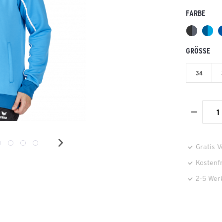
FARBE
GRÖSSE
34
Gratis 
Kostenf
2-5 Wer