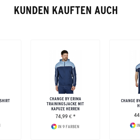
KUNDEN KAUFTEN AUCH
CHANGE BY ERIMA
SHIRT
CHANGE BY
TRAININGSJACKE MIT
H
KAPUZE HERREN
44
74,99 € *
N
IN
IN 9 FARBEN