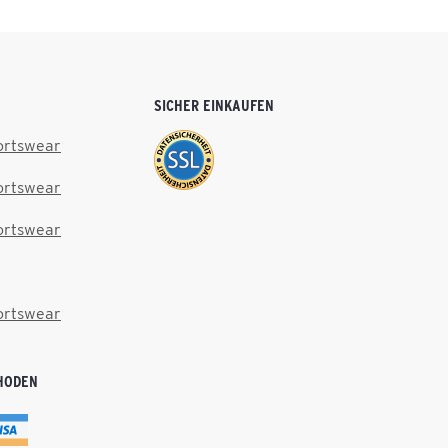
SICHER EINKAUFEN
ortswear
ortswear
ortswear
ortswear
HODEN