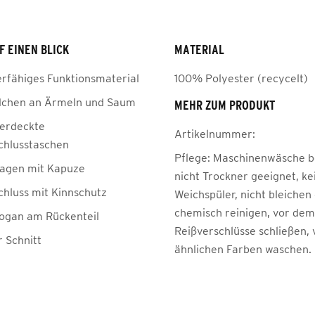
F EINEN BLICK
MATERIAL
erfähiges Funktionsmaterial
100% Polyester (recycelt)
dchen an Ärmeln und Saum
MEHR ZUM PRODUKT
verdeckte
Artikelnummer:
chlusstaschen
Pflege:
Maschinenwäsche be
agen mit Kapuze
nicht Trockner geeignet, ke
chluss mit Kinnschutz
Weichspüler, nicht bleichen
chemisch reinigen, vor de
ogan am Rückenteil
Reißverschlüsse schließen, 
r Schnitt
ähnlichen Farben waschen.