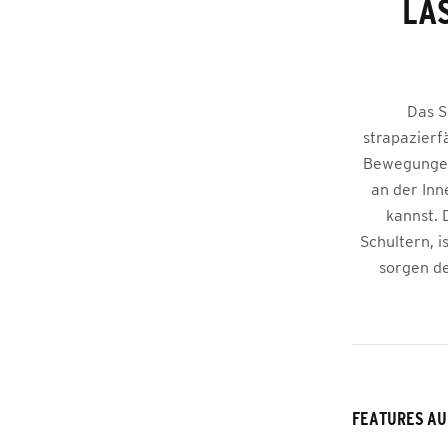
LÄ
Das S
strapazierf
Bewegungen 
an der Inn
kannst. 
Schultern, i
sorgen d
FEATURES AU