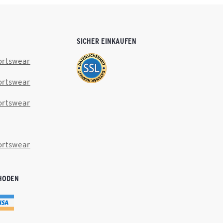
SICHER EINKAUFEN
ortswear
ortswear
ortswear
ortswear
HODEN