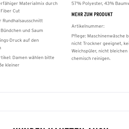
erfähiger Materialmix durch
57% Polyester, 43% Baumw
 Fiber Cut
MEHR ZUM PRODUKT
r Rundhalsausschnitt
Artikelnummer:
e Bündchen und Saum
Pflege:
Maschinenwäsche be
ngs-Druck auf den
nicht Trockner geeignet, ke
n
Weichspüler, nicht bleichen
rtikel: Damen wählen bitte
chemisch reinigen.
ße kleiner