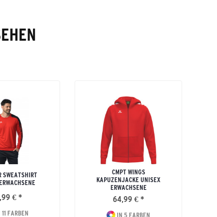
SEHEN
CMPT WINGS
R SWEATSHIRT
KAPUZENJACKE UNISEX
 ERWACHSENE
ERWACHSENE
,99 € *
64,99 € *
 11 FARBEN
IN 5 FARBEN