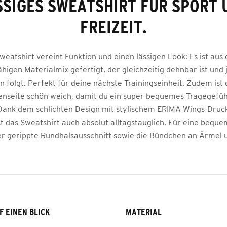
SSIGES SWEATSHIRT FÜR SPORT 
FREIZEIT.
weatshirt vereint Funktion und einen lässigen Look: Es ist aus
ähigen Materialmix gefertigt, der gleichzeitig dehnbar ist und 
folgt. Perfekt für deine nächste Trainingseinheit. Zudem ist 
enseite schön weich, damit du ein super bequemes Tragegefü
Dank dem schlichten Design mit stylischem ERIMA Wings-Druc
st das Sweatshirt auch absolut alltagstauglich. Für eine beq
er gerippte Rundhalsausschnitt sowie die Bündchen an Ärmel 
F EINEN BLICK
MATERIAL