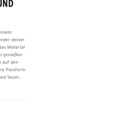
UND
 einem
jeder deiner
das Material
hl genießen
k auf den
ueme Passform
und Saum.