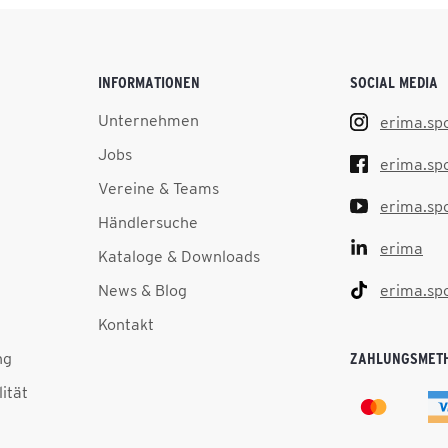
INFORMATIONEN
SOCIAL MEDIA
Unternehmen
erima.sp
Jobs
erima.sp
Vereine & Teams
erima.sp
Händlersuche
erima
Kataloge & Downloads
News & Blog
erima.sp
Kontakt
ng
ZAHLUNGSMET
lität