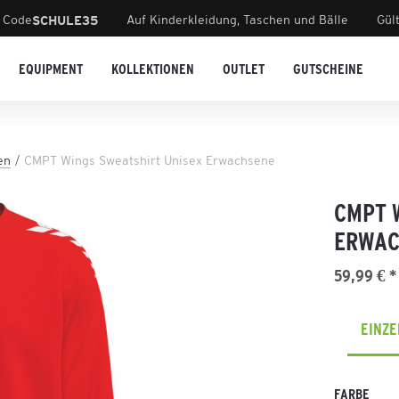
 Code
Auf Kinderkleidung, Taschen und Bälle
Gül
SCHULE35
EQUIPMENT
KOLLEKTIONEN
OUTLET
GUTSCHEINE
en
CMPT Wings Sweatshirt Unisex Erwachsene
CMPT 
ERWAC
59,99 € *
EINZ
FARBE