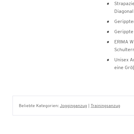
Strapazi
Diagonal
Gerippte
Gerippt
ERIMA Wi
Schulter
Unisex A
eine Grö
Beliebte Kategorien:
Jogginganzug
|
Trainingsanzug