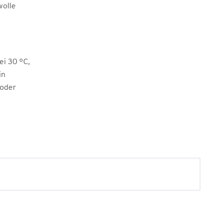
olle
i 30 °C,
in
 oder