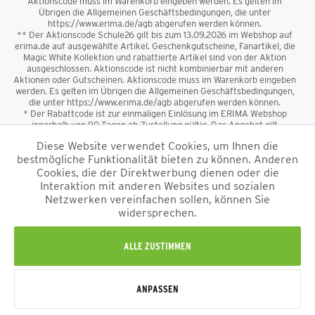
Aktionscode muss im Warenkorb eingeben werden. Es gelten im
Übrigen die Allgemeinen Geschäftsbedingungen, die unter
https://www.erima.de/agb abgerufen werden können.
** Der Aktionscode Schule26 gilt bis zum 13.09.2026 im Webshop auf
erima.de auf ausgewählte Artikel. Geschenkgutscheine, Fanartikel, die
Magic White Kollektion und rabattierte Artikel sind von der Aktion
ausgeschlossen. Aktionscode ist nicht kombinierbar mit anderen
Aktionen oder Gutscheinen. Aktionscode muss im Warenkorb eingeben
werden. Es gelten im Übrigen die Allgemeinen Geschäftsbedingungen,
die unter https://www.erima.de/agb abgerufen werden können.
* Der Rabattcode ist zur einmaligen Einlösung im ERIMA Webshop
innerhalb von 90 Tagen ab Zustellung gültig. Das Angebot gilt
ausschließlich für Erstanmeldungen zum Newsletter. Reduzierte Ware
Diese Website verwendet Cookies, um Ihnen die
sowie Geschenkgutscheine sind vom Rabatt ausgeschlossen. Der
bestmögliche Funktionalität bieten zu können. Anderen
Rabattcode ist nicht mit anderen Aktionen oder Gutscheinen
kombinierbar. Der Mindestbestellwert beträgt 50 €
Cookies, die der Direktwerbung dienen oder die
*
Interaktion mit anderen Websites und sozialen
Netzwerken vereinfachen sollen, können Sie
*Alle Preise verstehen sich inkl. Mehrwertsteuer und zzgl.
widersprechen.
Versandkosten
und ggf. Nachnahmegebühren, wenn nicht anders
beschrieben.
Impressum
AGB
Datenschutzinformation
Alle Rechte vorbehalten © 2026