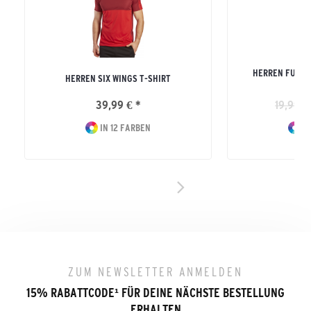
HERREN FUNKT
HERREN SIX WINGS T-SHIRT
39,99 € *
19,99 €
IN 12 FARBEN
IN
ZUM NEWSLETTER ANMELDEN
15% RABATTCODE
¹
FÜR DEINE NÄCHSTE BESTELLUNG
ERHALTEN