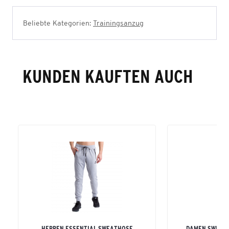
Beliebte Kategorien:
Trainingsanzug
KUNDEN KAUFTEN AUCH
HERREN ESSENTIAL SWEATHOSE
DAMEN SWEATH