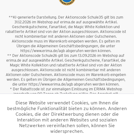
**KI-generierte Darstellung. Der Aktionscode Schule35 gilt bis zum
31.12.2026 im Webshop auf erima.de auf ausgewählte Artikel.
Geschenkgutscheine, Fanartikel, die Magic White Kollektion und
rabattierte Artikel sind von der Aktion ausgeschlossen. Aktionscode ist
nicht kombinierbar mit anderen Aktionen oder Gutscheinen.
Aktionscode muss im Warenkorb eingeben werden. Es gelten im
Übrigen die Allgemeinen Geschäftsbedingungen, die unter
https://www.erima.de/agb abgerufen werden können.
** Der Aktionscode Schule26 gilt bis zum 13.09.2026 im Webshop auf
erima.de auf ausgewählte Artikel. Geschenkgutscheine, Fanartikel, die
Magic White Kollektion und rabattierte Artikel sind von der Aktion
ausgeschlossen. Aktionscode ist nicht kombinierbar mit anderen
Aktionen oder Gutscheinen. Aktionscode muss im Warenkorb eingeben
werden. Es gelten im Übrigen die Allgemeinen Geschäftsbedingungen,
die unter https://www.erima.de/agb abgerufen werden können.
* Der Rabattcode ist zur einmaligen Einlösung im ERIMA Webshop
innerhalb von 90 Tagen ab Zustellung gültig. Das Angebot gilt
ausschließlich für Erstanmeldungen zum Newsletter. Reduzierte Ware
Diese Website verwendet Cookies, um Ihnen die
sowie Geschenkgutscheine sind vom Rabatt ausgeschlossen. Der
bestmögliche Funktionalität bieten zu können. Anderen
Rabattcode ist nicht mit anderen Aktionen oder Gutscheinen
kombinierbar. Der Mindestbestellwert beträgt 50 €
Cookies, die der Direktwerbung dienen oder die
*
Interaktion mit anderen Websites und sozialen
Netzwerken vereinfachen sollen, können Sie
*Alle Preise verstehen sich inkl. Mehrwertsteuer und zzgl.
widersprechen.
Versandkosten
und ggf. Nachnahmegebühren, wenn nicht anders