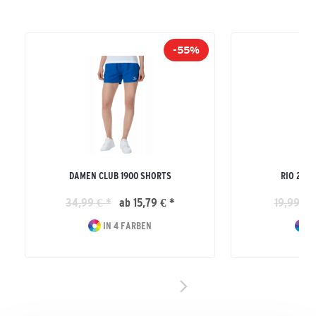
-55%
DAMEN CLUB 1900 SHORTS
RIO 2.0
34,99 € *
ab 15,79 € *
19,99 € 
IN 4 FARBEN
I