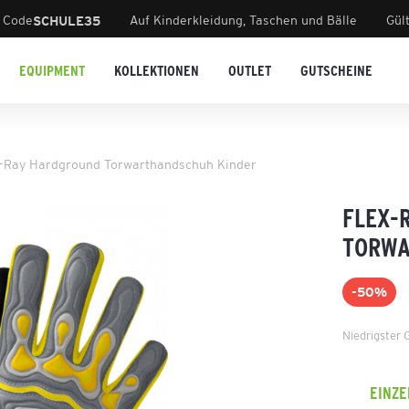
 Code
Auf Kinderkleidung, Taschen und Bälle
Gül
SCHULE35
EQUIPMENT
KOLLEKTIONEN
OUTLET
GUTSCHEINE
x-Ray Hardground Torwarthandschuh Kinder
FLEX-
TORWA
-50%
Niedrigster 
EINZ