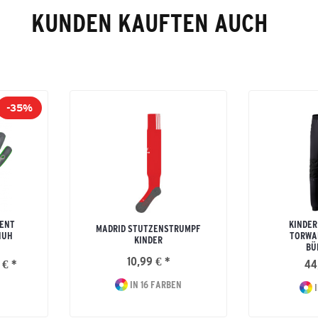
KUNDEN KAUFTEN AUCH
-35%
LENT
KINDER
MADRID STUTZENSTRUMPF
HUH
TORWA
KINDER
BÜ
10,99 € *
 € *
44
IN 16 FARBEN
I