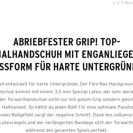
2-5 Wer
ABRIEBFESTER GRIP! TOP-
IALHANDSCHUH MIT ENGANLIEG
SSFORM FÜR HARTE UNTERGRÜN
ell entwickelt für harte Untergründe: Der Flex-Ray Hardgroun
schuh kommt mit einem 3,5 mm Spezial Latex, der sehr abrieb
der Torwarthandschuh nicht nur mit gutem Grip sondern gleich
 Haltbarkeit. So hältst du jeden Ball! Für eine optimale Passf
ndes Ballgefühl sorgt der negative Schnitt. Dank des vollumsc
 Latexriegels und der verlängerten Bandage sitzt der Torwar
während des gesamten Spiels perfekt.