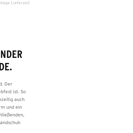
ktage Lieferzeit
ENDER
DE.
d. Der
fest ist. So
zeitig auch
orm und ein
hließenden,
thandschuh