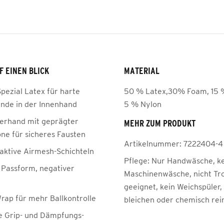
F EINEN BLICK
MATERIAL
pezial Latex für harte
50 % Latex,30% Foam, 15 %
nde in der Innenhand
5 % Nylon
erhand mit geprägter
MEHR ZUM PRODUKT
ne für sicheres Fausten
Artikelnummer:
7222404-4
ktive Airmesh-Schichteln
Pflege:
Nur Handwäsche, k
 Passform, negativer
Maschinenwäsche, nicht Tr
geeignet, kein Weichspüler,
ap für mehr Ballkontrolle
bleichen oder chemisch rei
e Grip- und Dämpfungs-