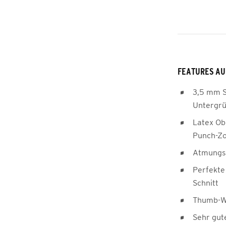
FEATURES AU
3,5 mm S
Untergrü
Latex Ob
Punch-Zo
Atmungsa
Perfekte
Schnitt
Thumb-Wr
Sehr gut