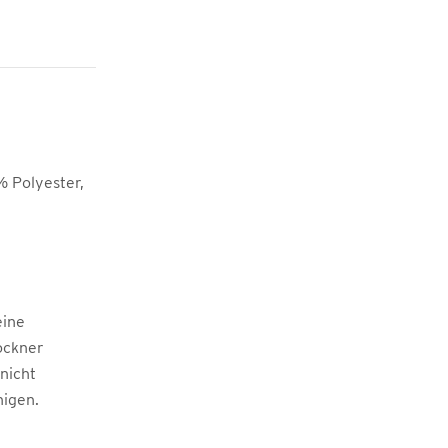
 Polyester,
eine
ockner
 nicht
nigen.