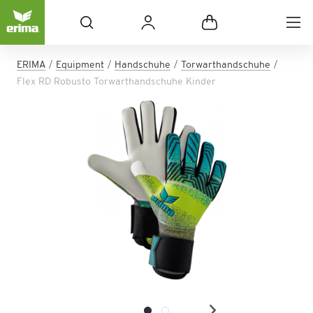
ERIMA
Equipment
Handschuhe
Torwarthandschuhe
Flex RD Robusto Torwarthandschuhe Kinder