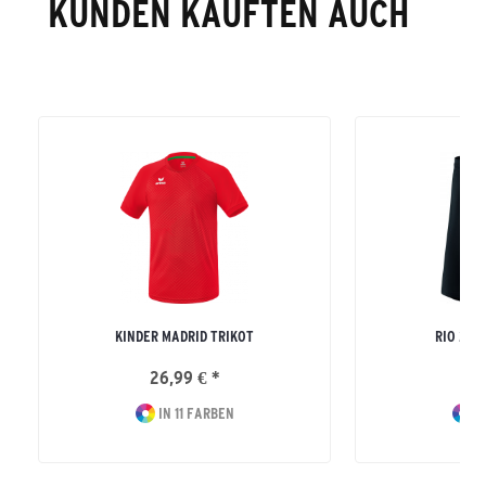
KUNDEN KAUFTEN AUCH
KINDER MADRID TRIKOT
RIO 2.0
26,99 € *
16
IN 11 FARBEN
I