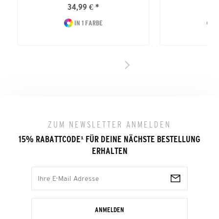
34,99 € *
39
IN 1 FARBE
I
ZUM NEWSLETTER ANMELDEN
15% RABATTCODE
¹
FÜR DEINE NÄCHSTE BESTELLUNG
ERHALTEN
ANMELDEN