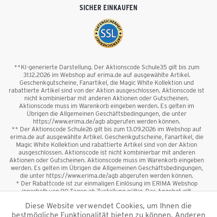
SICHER EINKAUFEN
**KI-generierte Darstellung. Der Aktionscode Schule35 gilt bis zum
31.12.2026 im Webshop auf erima.de auf ausgewählte Artikel.
Geschenkgutscheine, Fanartikel, die Magic White Kollektion und
rabattierte Artikel sind von der Aktion ausgeschlossen. Aktionscode ist
nicht kombinierbar mit anderen Aktionen oder Gutscheinen.
Aktionscode muss im Warenkorb eingeben werden. Es gelten im
Übrigen die Allgemeinen Geschäftsbedingungen, die unter
https://www.erima.de/agb abgerufen werden können.
** Der Aktionscode Schule26 gilt bis zum 13.09.2026 im Webshop auf
erima.de auf ausgewählte Artikel. Geschenkgutscheine, Fanartikel, die
Magic White Kollektion und rabattierte Artikel sind von der Aktion
ausgeschlossen. Aktionscode ist nicht kombinierbar mit anderen
Aktionen oder Gutscheinen. Aktionscode muss im Warenkorb eingeben
werden. Es gelten im Übrigen die Allgemeinen Geschäftsbedingungen,
die unter https://www.erima.de/agb abgerufen werden können.
* Der Rabattcode ist zur einmaligen Einlösung im ERIMA Webshop
innerhalb von 90 Tagen ab Zustellung gültig. Das Angebot gilt
ausschließlich für Erstanmeldungen zum Newsletter. Reduzierte Ware
Diese Website verwendet Cookies, um Ihnen die
sowie Geschenkgutscheine sind vom Rabatt ausgeschlossen. Der
bestmögliche Funktionalität bieten zu können. Anderen
Rabattcode ist nicht mit anderen Aktionen oder Gutscheinen