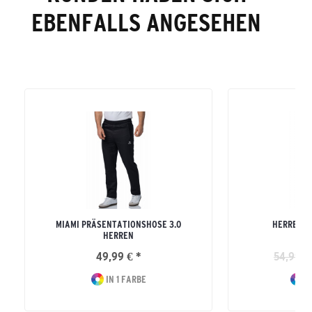
EBENFALLS ANGESEHEN
MIAMI PRÄSENTATIONSHOSE 3.0
HERREN E
HERREN
SW
49,99 € *
54,99 €
IN 1 FARBE
I