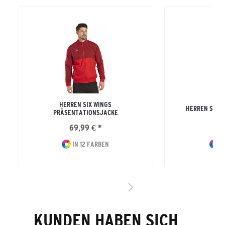
HERREN SIX WINGS
HERREN SIX 
PRÄSENTATIONSJACKE
69,99 € *
46
IN 12 FARBEN
I
KUNDEN HABEN SICH