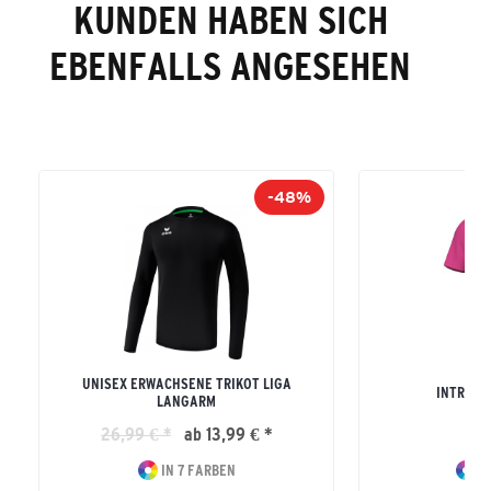
KUNDEN HABEN SICH
EBENFALLS ANGESEHEN
-48%
UNISEX ERWACHSENE TRIKOT LIGA
INTRO T
LANGARM
26,99 € *
ab 13,99 € *
17
IN 7 FARBEN
IN