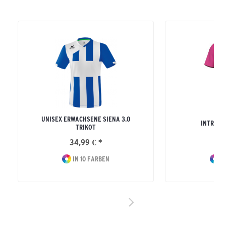
UNISEX ERWACHSENE SIENA 3.0
INTRO T
TRIKOT
34,99 € *
17
IN 10 FARBEN
IN