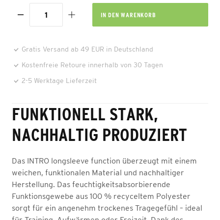
IN DEN
WARENKORB
Gratis Versand ab 49 EUR in Deutschland
Kostenfreie Retoure innerhalb von 30 Tagen
2-5 Werktage Lieferzeit
FUNKTIONELL STARK,
NACHHALTIG PRODUZIERT
Das INTRO longsleeve function überzeugt mit einem
weichen, funktionalen Material und nachhaltiger
Herstellung. Das feuchtigkeitsabsorbierende
Funktionsgewebe aus 100 % recyceltem Polyester
sorgt für ein angenehm trockenes Tragegefühl – ideal
für Training, Aufwärmen oder Freizeit. Dank des