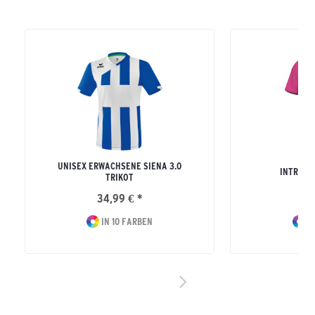
UNISEX ERWACHSENE SIENA 3.0
INTRO T
TRIKOT
34,99 € *
17
IN 10 FARBEN
IN