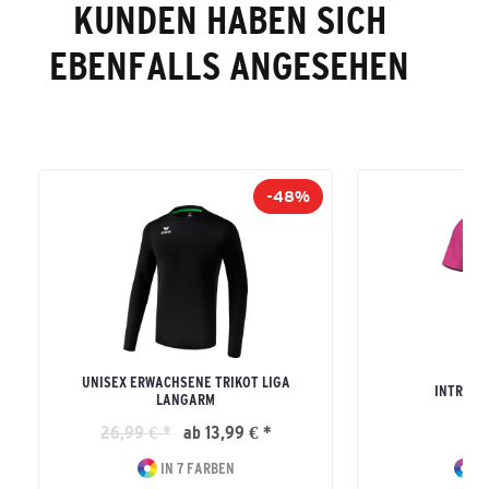
KUNDEN HABEN SICH
EBENFALLS ANGESEHEN
-48%
UNISEX ERWACHSENE TRIKOT LIGA
INTRO T
LANGARM
26,99 € *
ab 13,99 € *
17
IN 7 FARBEN
IN