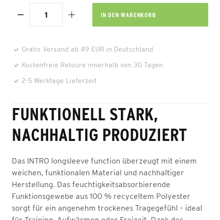
IN DEN
WARENKORB
Gratis Versand ab 49 EUR in Deutschland
Kostenfreie Retoure innerhalb von 30 Tagen
2-5 Werktage Lieferzeit
FUNKTIONELL STARK,
NACHHALTIG PRODUZIERT
Das INTRO longsleeve function überzeugt mit einem
weichen, funktionalen Material und nachhaltiger
Herstellung. Das feuchtigkeitsabsorbierende
Funktionsgewebe aus 100 % recyceltem Polyester
sorgt für ein angenehm trockenes Tragegefühl – ideal
für Training, Aufwärmen oder Freizeit. Dank des