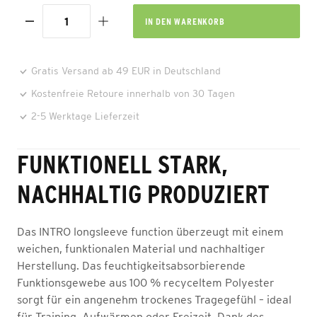
IN DEN
WARENKORB
Gratis Versand ab 49 EUR in Deutschland
Kostenfreie Retoure innerhalb von 30 Tagen
2-5 Werktage Lieferzeit
FUNKTIONELL STARK,
NACHHALTIG PRODUZIERT
Das INTRO longsleeve function überzeugt mit einem
weichen, funktionalen Material und nachhaltiger
Herstellung. Das feuchtigkeitsabsorbierende
Funktionsgewebe aus 100 % recyceltem Polyester
sorgt für ein angenehm trockenes Tragegefühl – ideal
für Training, Aufwärmen oder Freizeit. Dank des