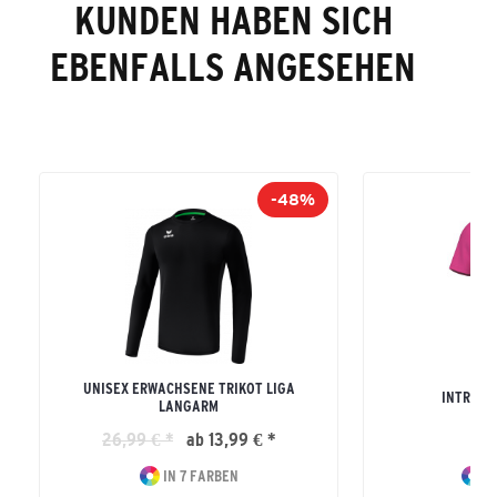
KUNDEN HABEN SICH
EBENFALLS ANGESEHEN
-48%
UNISEX ERWACHSENE TRIKOT LIGA
INTRO T
LANGARM
26,99 € *
ab 13,99 € *
17
IN 7 FARBEN
IN