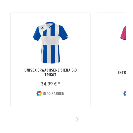
UNISEX ERWACHSENE SIENA 3.0
INTRO T
TRIKOT
34,99 € *
17
IN 10 FARBEN
IN