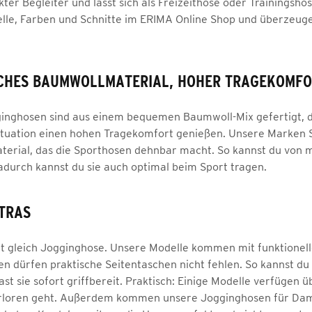
kter Begleiter und lässt sich als Freizeithose oder Trainingsh
le, Farben und Schnitte im ERIMA Online Shop und überzeuge 
CHES BAUMWOLLMATERIAL, HOHER TRAGEKOMFO
ghosen sind aus einem bequemen Baumwoll-Mix gefertigt, dam
 Situation einen hohen Tragekomfort genießen. Unsere Mark
aterial, das die Sporthosen dehnbar macht. So kannst du von 
Dadurch kannst du sie auch optimal beim Sport tragen.
TRAS
ht gleich Jogginghose. Unsere Modelle kommen mit funktionell
en dürfen praktische Seitentaschen nicht fehlen. So kannst d
st sie sofort griffbereit. Praktisch: Einige Modelle verfügen
verloren geht. Außerdem kommen unsere Jogginghosen für Dame