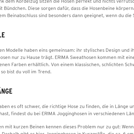
nk dem Kordelzug sitzen die Hosen perfekt und nichts verrutsc
t Bündchen. Diese sorgen dafür, dass die Hosenbeine körperna
em Beinabschluss sind besonders dann geeignet, wenn du die S
LE
n Modelle haben eins gemeinsam: ihr stylisches Design und ihr
osen nur zu Hause trägt. ERIMA Sweathosen kommen mit ein
denen Farben erhältlich. Von einem klassischen, schlichten Sc
so bist du voll im Trend.
ÄNGE
en es oft schwer, die richtige Hose zu finden, die in Länge u
hast, findest du bei ERIMA Jogginghosen in verschiedenen Lä
n mit kurzen Beinen kennen dieses Problem nur zu gut: Wenn 
g. Deshalb gibt es hier Jogginghosen in Kurzgröße, die ca. 6 c