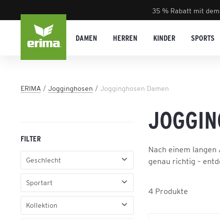
35 % Rabatt mit dem
DAMEN
HERREN
KINDER
SPORTS
ERIMA
Jogginghosen
Jogginghosen Damen
JOGGIN
FILTER
Nach einem langen A
Geschlecht
genau richtig – ent
Damen
Sportart
4
Produkte
Fußball
Kollektion
Handball