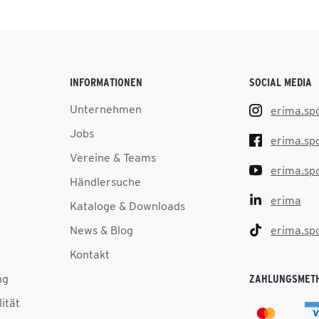
INFORMATIONEN
SOCIAL MEDIA
Unternehmen
erima.sp
Jobs
erima.sp
Vereine & Teams
erima.sp
Händlersuche
erima
Kataloge & Downloads
News & Blog
erima.sp
Kontakt
ng
ZAHLUNGSMET
lität