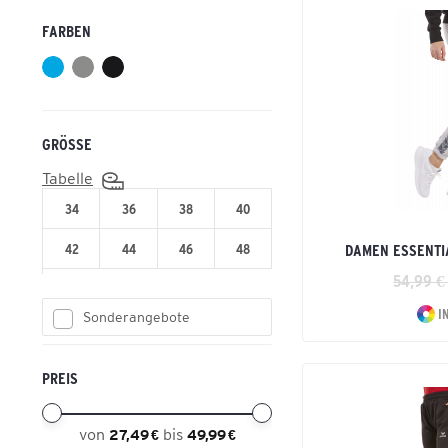
Basic
Leichtathletik
FARBEN
Essential
Tennis
Essential Team
Training
Six Wings
Volleyball
GRÖSSE
Tabelle
34
36
38
40
42
44
46
48
DAMEN ESSENTI
54,99 €
I
Sonderangebote
PREIS
von
bis
27,49 €
49,99 €