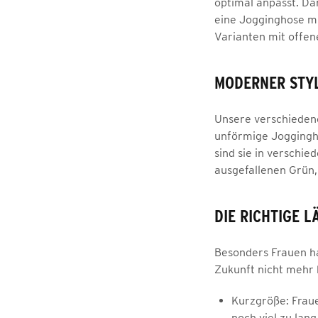
optimal anpasst. Da
eine Jogginghose mi
Varianten mit offen
MODERNER STY
Unsere verschiedene
unförmige Joggingh
sind sie in verschie
ausgefallenen Grün, 
DIE RICHTIGE L
Besonders Frauen hab
Zukunft nicht mehr 
Kurzgröße: Fraue
noch viel zu lan