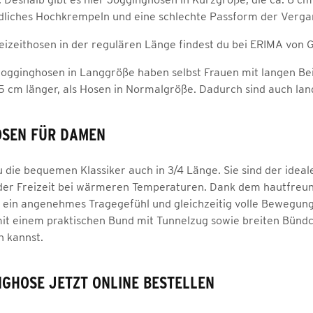
liches Hochkrempeln und eine schlechte Passform der Verga
izeithosen in der regulären Länge findest du bei ERIMA von G
Jogginghosen in Langgröße haben selbst Frauen mit langen B
 5 cm länger, als Hosen in Normalgröße. Dadurch sind auch lang
OSEN FÜR DAMEN
 die bequemen Klassiker auch in 3/4 Länge. Sie sind der ideale
er Freizeit bei wärmeren Temperaturen. Dank dem hautfreund
on ein angenehmes Tragegefühl und gleichzeitig volle Bewegun
it einem praktischen Bund mit Tunnelzug sowie breiten Bünd
n kannst.
GHOSE JETZT ONLINE BESTELLEN