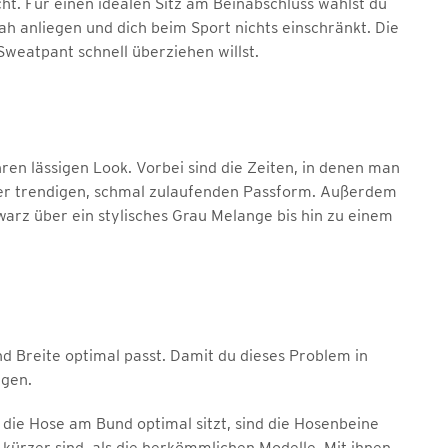
ht. Für einen idealen Sitz am Beinabschluss wählst du
h anliegen und dich beim Sport nichts einschränkt. Die
weatpant schnell überziehen willst.
en lässigen Look. Vorbei sind die Zeiten, in denen man
er trendigen, schmal zulaufenden Passform. Außerdem
hwarz über ein stylisches Grau Melange bis hin zu einem
nd Breite optimal passt. Damit du dieses Problem in
ngen.
die Hose am Bund optimal sitzt, sind die Hosenbeine
m kürzer sind, als die herkömmlichen Modelle. Mit ihnen