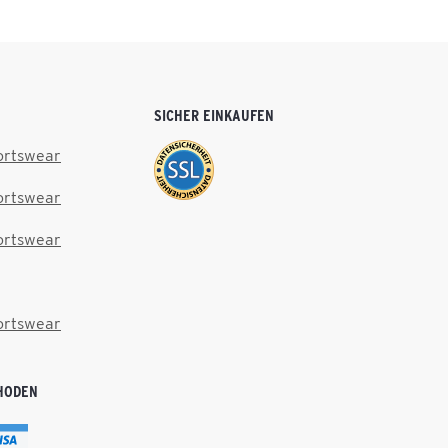
SICHER EINKAUFEN
ortswear
ortswear
ortswear
ortswear
HODEN