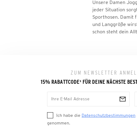
Unsere Damen Joggi
jeder Situation sor
Sporthosen. Damit fü
und Langgröße wirst
schon steht dein All
ZUM NEWSLETTER ANME
15% RABATTCODE
¹
FÜR DEINE NÄCHSTE BES
Ich habe die
Datenschutzbestimmungen
genommen.