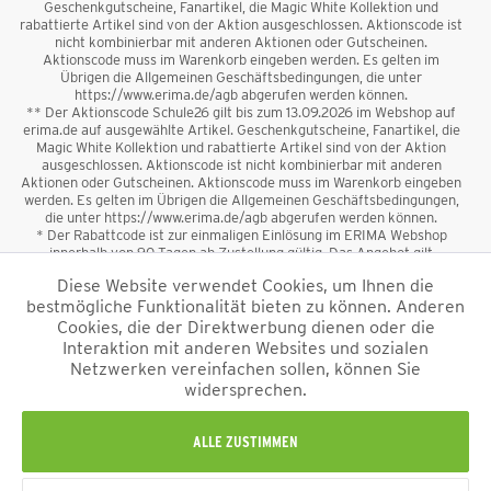
Geschenkgutscheine, Fanartikel, die Magic White Kollektion und
rabattierte Artikel sind von der Aktion ausgeschlossen. Aktionscode ist
nicht kombinierbar mit anderen Aktionen oder Gutscheinen.
Aktionscode muss im Warenkorb eingeben werden. Es gelten im
Übrigen die Allgemeinen Geschäftsbedingungen, die unter
https://www.erima.de/agb abgerufen werden können.
** Der Aktionscode Schule26 gilt bis zum 13.09.2026 im Webshop auf
erima.de auf ausgewählte Artikel. Geschenkgutscheine, Fanartikel, die
Magic White Kollektion und rabattierte Artikel sind von der Aktion
ausgeschlossen. Aktionscode ist nicht kombinierbar mit anderen
Aktionen oder Gutscheinen. Aktionscode muss im Warenkorb eingeben
werden. Es gelten im Übrigen die Allgemeinen Geschäftsbedingungen,
die unter https://www.erima.de/agb abgerufen werden können.
* Der Rabattcode ist zur einmaligen Einlösung im ERIMA Webshop
innerhalb von 90 Tagen ab Zustellung gültig. Das Angebot gilt
ausschließlich für Erstanmeldungen zum Newsletter. Reduzierte Ware
Diese Website verwendet Cookies, um Ihnen die
sowie Geschenkgutscheine sind vom Rabatt ausgeschlossen. Der
bestmögliche Funktionalität bieten zu können. Anderen
Rabattcode ist nicht mit anderen Aktionen oder Gutscheinen
kombinierbar. Der Mindestbestellwert beträgt 50 €
Cookies, die der Direktwerbung dienen oder die
*
Interaktion mit anderen Websites und sozialen
Netzwerken vereinfachen sollen, können Sie
*Alle Preise verstehen sich inkl. Mehrwertsteuer und zzgl.
widersprechen.
Versandkosten
und ggf. Nachnahmegebühren, wenn nicht anders
beschrieben.
Impressum
AGB
Datenschutzinformation