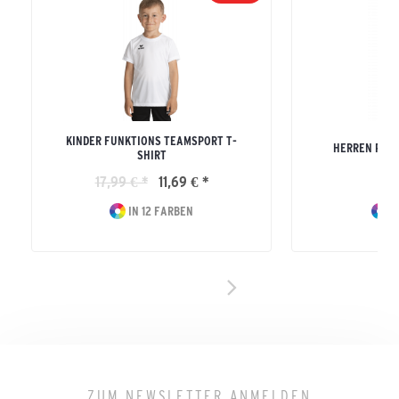
KINDER FUNKTIONS TEAMSPORT T-
HERREN PER
SHIRT
17,99 € *
11,69 € *
29
IN 12 FARBEN
I
ZUM NEWSLETTER ANMELDEN