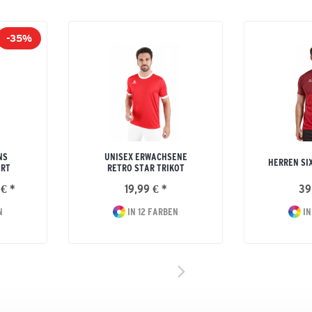
-35%
NS
UNISEX ERWACHSENE
HERREN SI
IRT
RETRO STAR TRIKOT
 € *
19,99 € *
39
N
IN 12 FARBEN
IN