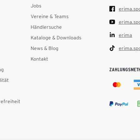
Jobs
erima.sp
Vereine & Teams
erima.sp
Händlersuche
erima
Kataloge & Downloads
News & Blog
erima.sp
Kontakt
ng
ZAHLUNGSMET
lität
efreiheit