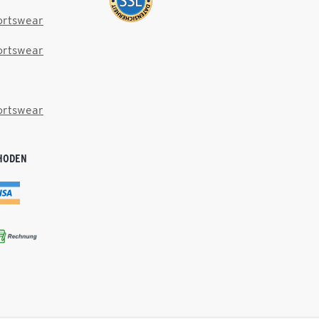
ortswear
ortswear
ortswear
HODEN