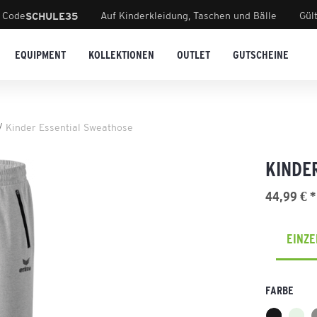
 Code
Auf Kinderkleidung, Taschen und Bälle
Gül
SCHULE35
EQUIPMENT
KOLLEKTIONEN
OUTLET
GUTSCHEINE
Kinder Essential Sweathose
KINDE
44,99 € *
EINZ
FARBE