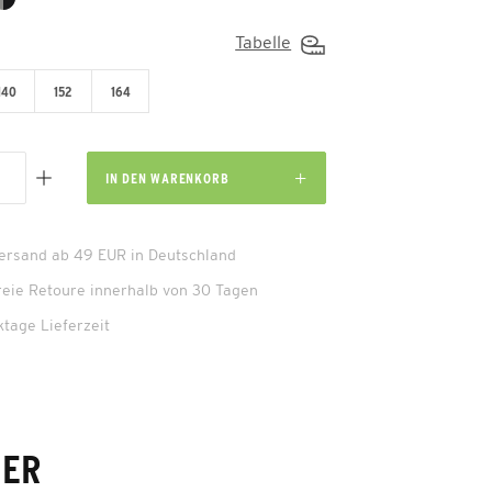
Tabelle
140
152
164
IN DEN
WARENKORB
Versand ab 49 EUR in Deutschland
reie Retoure innerhalb von 30 Tagen
ktage Lieferzeit
NER