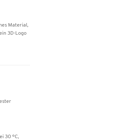
es Material,
 ein 3D-Logo
ester
i 30 °C,