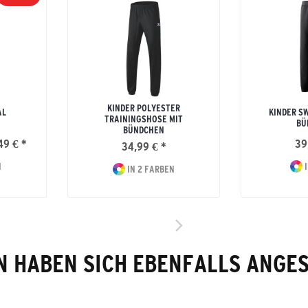
KINDER POLYESTER
AL
KINDER S
TRAININGSHOSE MIT
BÜ
BÜNDCHEN
49 € *
39
34,99 € *
N
I
IN 2 FARBEN
 HABEN SICH EBENFALLS ANGE