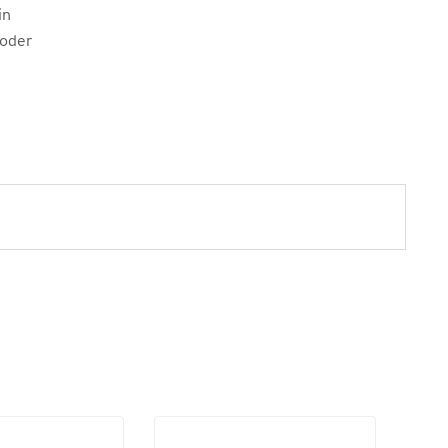
in
 oder