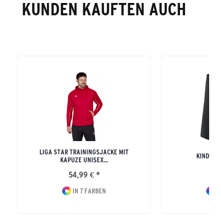
KUNDEN KAUFTEN AUCH
LIGA STAR TRAININGSJACKE MIT
KINDER R
KAPUZE UNISEX...
54,99 € *
16
IN 7 FARBEN
I