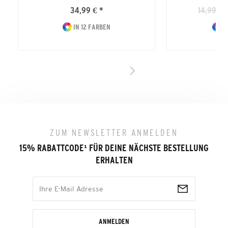
34,99 € *
14,99 € 
IN 12 FARBEN
IN
ZUM NEWSLETTER ANMELDEN
15% RABATTCODE
¹
FÜR DEINE NÄCHSTE BESTELLUNG
ERHALTEN
ANMELDEN