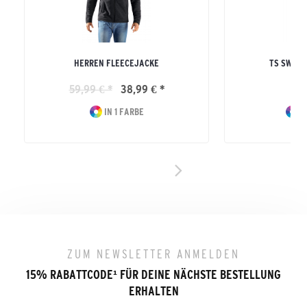
HERREN FLEECEJACKE
TS SWEA
59,99 € *
38,99 € *
54
IN 1 FARBE
IN
ZUM NEWSLETTER ANMELDEN
15% RABATTCODE
¹
FÜR DEINE NÄCHSTE BESTELLUNG
ERHALTEN