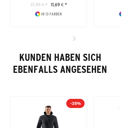
17,99 € *
11,69 € *
69
IN 13 FARBEN
I
KUNDEN HABEN SICH
EBENFALLS ANGESEHEN
-35%