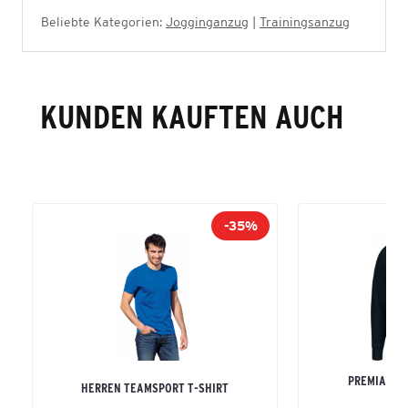
Beliebte Kategorien:
Jogginganzug
|
Trainingsanzug
KUNDEN KAUFTEN AUCH
-35%
PREMIA SW
HERREN TEAMSPORT T-SHIRT
ERW