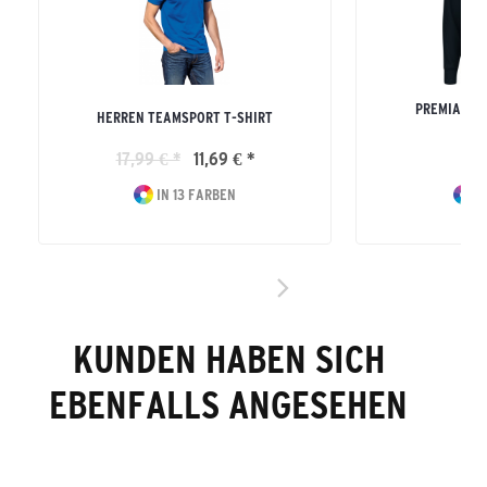
PREMIA SW
HERREN TEAMSPORT T-SHIRT
ERW
17,99 € *
11,69 € *
69
IN 13 FARBEN
I
KUNDEN HABEN SICH
EBENFALLS ANGESEHEN