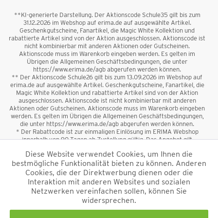
**KI-generierte Darstellung. Der Aktionscode Schule35 gilt bis zum
31.12.2026 im Webshop auf erima.de auf ausgewählte Artikel.
Geschenkgutscheine, Fanartikel, die Magic White Kollektion und
rabattierte Artikel sind von der Aktion ausgeschlossen. Aktionscode ist
nicht kombinierbar mit anderen Aktionen oder Gutscheinen.
Aktionscode muss im Warenkorb eingeben werden. Es gelten im
Übrigen die Allgemeinen Geschäftsbedingungen, die unter
https://www.erima.de/agb abgerufen werden können.
** Der Aktionscode Schule26 gilt bis zum 13.09.2026 im Webshop auf
erima.de auf ausgewählte Artikel. Geschenkgutscheine, Fanartikel, die
Magic White Kollektion und rabattierte Artikel sind von der Aktion
ausgeschlossen. Aktionscode ist nicht kombinierbar mit anderen
Aktionen oder Gutscheinen. Aktionscode muss im Warenkorb eingeben
werden. Es gelten im Übrigen die Allgemeinen Geschäftsbedingungen,
die unter https://www.erima.de/agb abgerufen werden können.
* Der Rabattcode ist zur einmaligen Einlösung im ERIMA Webshop
innerhalb von 90 Tagen ab Zustellung gültig. Das Angebot gilt
ausschließlich für Erstanmeldungen zum Newsletter. Reduzierte Ware
Diese Website verwendet Cookies, um Ihnen die
sowie Geschenkgutscheine sind vom Rabatt ausgeschlossen. Der
bestmögliche Funktionalität bieten zu können. Anderen
Rabattcode ist nicht mit anderen Aktionen oder Gutscheinen
kombinierbar. Der Mindestbestellwert beträgt 50 €
Cookies, die der Direktwerbung dienen oder die
*
Interaktion mit anderen Websites und sozialen
Netzwerken vereinfachen sollen, können Sie
*Alle Preise verstehen sich inkl. Mehrwertsteuer und zzgl.
widersprechen.
Versandkosten
und ggf. Nachnahmegebühren, wenn nicht anders
beschrieben.