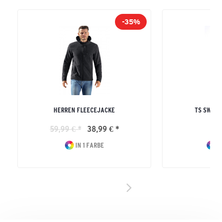
-35%
HERREN FLEECEJACKE
TS SWEA
59,99 € *
38,99 € *
54
IN 1 FARBE
IN