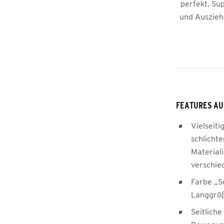
perfekt. Sup
und Auszieh
FEATURES AU
Vielseiti
schlicht
Materiali
verschie
Farbe „S
Langgröß
Seitliche