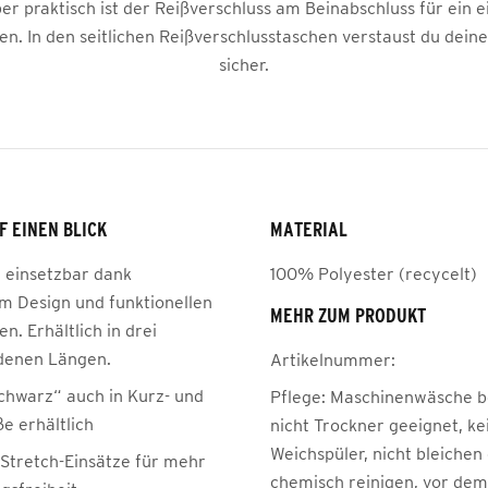
er praktisch ist der Reißverschluss am Beinabschluss für ein 
en. In den seitlichen Reißverschlusstaschen verstaust du dein
sicher.
F EINEN BLICK
MATERIAL
g einsetzbar dank
100% Polyester (recycelt)
em Design und funktionellen
MEHR ZUM PRODUKT
en. Erhältlich in drei
denen Längen.
Artikelnummer:
chwarz“ auch in Kurz- und
Pflege:
Maschinenwäsche be
e erhältlich
nicht Trockner geeignet, ke
Weichspüler, nicht bleichen
 Stretch-Einsätze für mehr
chemisch reinigen, vor de