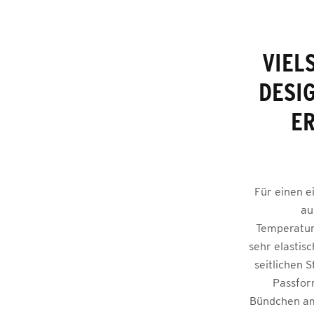
VIEL
DESI
ER
Für einen e
au
Temperatur
sehr elastis
seitlichen 
Passfor
Bündchen am 