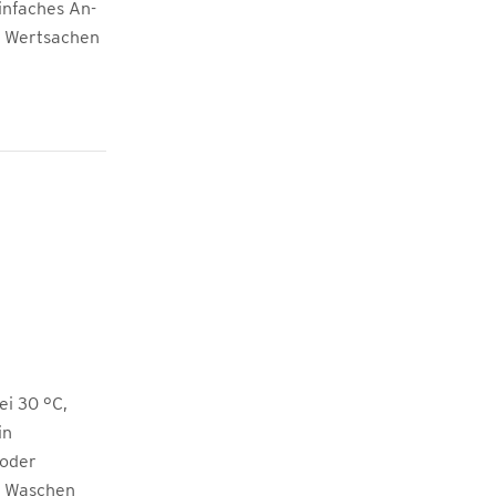
einfaches An-
e Wertsachen
i 30 °C,
in
 oder
m Waschen