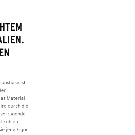
CHTEM
LIEN.
NEN
ionshose ist
ler
as Material
ird durch die
ervorragende
lexiblen
ie jede Figur