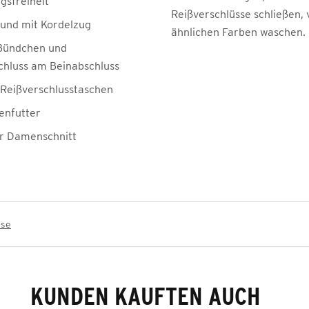
sfreiheit
Reißverschlüsse schließen, 
Bund mit Kordelzug
ähnlichen Farben waschen.
 Bündchen und
chluss am Beinabschluss
e Reißverschlusstaschen
enfutter
er Damenschnitt
ose
KUNDEN KAUFTEN AUCH