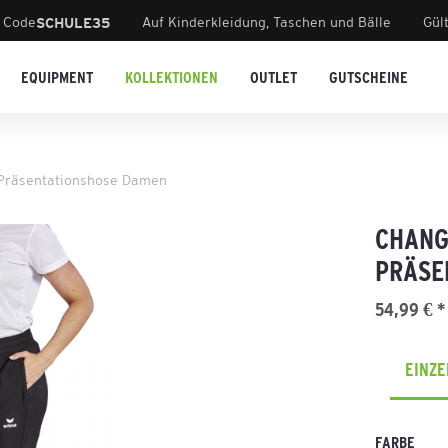
 Code
Auf Kinderkleidung, Taschen und Bälle
Gül
SCHULE35
EQUIPMENT
KOLLEKTIONEN
OUTLET
GUTSCHEINE
Präsentationshose Damen
CHANG
PRÄSE
54,99 € *
EINZ
FARBE