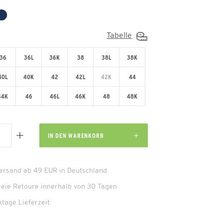
Tabelle
36
36L
36K
38
38L
38K
40L
40K
42
42L
42K
44
44K
46
46L
46K
48
48K
IN DEN
WARENKORB
Versand ab 49 EUR in Deutschland
reie Retoure innerhalb von 30 Tagen
ktage Lieferzeit