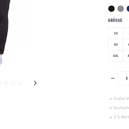
GRÖSSE
34
40
44L
Gratis 
Kostenf
2-5 Wer