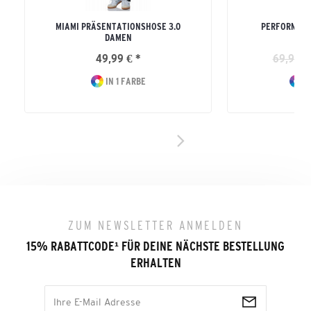
MIAMI PRÄSENTATIONSHOSE 3.0
PERFORMANC
DAMEN
49,99 € *
69,99 €
IN 1 FARBE
I
ZUM NEWSLETTER ANMELDEN
15% RABATTCODE
¹
FÜR DEINE NÄCHSTE BESTELLUNG
ERHALTEN