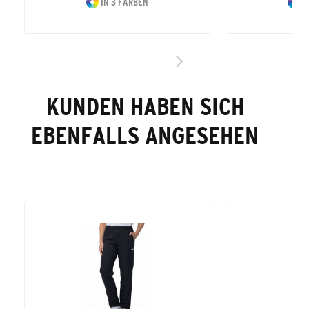
IN 3 FARBEN
I
KUNDEN HABEN SICH
EBENFALLS ANGESEHEN