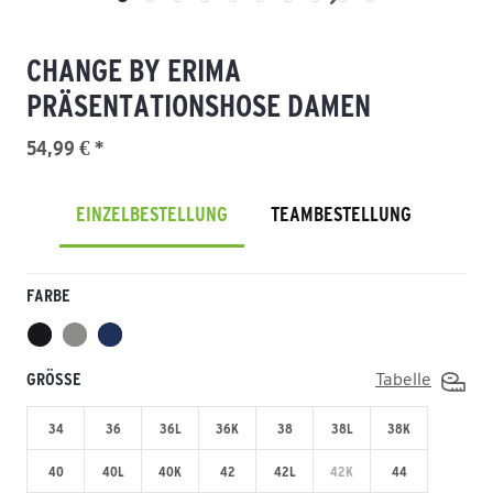
CHANGE BY ERIMA
PRÄSENTATIONSHOSE DAMEN
54,99 € *
EINZELBESTELLUNG
TEAMBESTELLUNG
FARBE
GRÖSSE
Tabelle
34
36
36L
36K
38
38L
38K
40
40L
40K
42
42L
42K
44