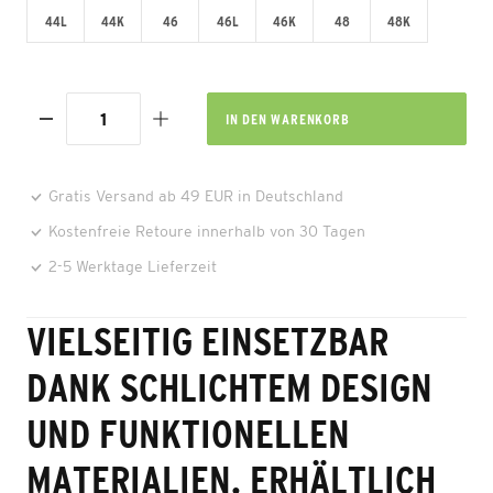
44L
44K
46
46L
46K
48
48K
IN DEN
WARENKORB
Gratis Versand ab 49 EUR in Deutschland
Kostenfreie Retoure innerhalb von 30 Tagen
2-5 Werktage Lieferzeit
VIELSEITIG EINSETZBAR
DANK SCHLICHTEM DESIGN
UND FUNKTIONELLEN
MATERIALIEN. ERHÄLTLICH