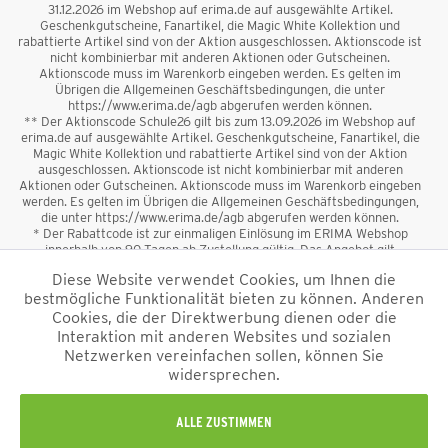
31.12.2026 im Webshop auf erima.de auf ausgewählte Artikel.
Geschenkgutscheine, Fanartikel, die Magic White Kollektion und
rabattierte Artikel sind von der Aktion ausgeschlossen. Aktionscode ist
nicht kombinierbar mit anderen Aktionen oder Gutscheinen.
Aktionscode muss im Warenkorb eingeben werden. Es gelten im
Übrigen die Allgemeinen Geschäftsbedingungen, die unter
https://www.erima.de/agb abgerufen werden können.
** Der Aktionscode Schule26 gilt bis zum 13.09.2026 im Webshop auf
erima.de auf ausgewählte Artikel. Geschenkgutscheine, Fanartikel, die
Magic White Kollektion und rabattierte Artikel sind von der Aktion
ausgeschlossen. Aktionscode ist nicht kombinierbar mit anderen
Aktionen oder Gutscheinen. Aktionscode muss im Warenkorb eingeben
werden. Es gelten im Übrigen die Allgemeinen Geschäftsbedingungen,
die unter https://www.erima.de/agb abgerufen werden können.
* Der Rabattcode ist zur einmaligen Einlösung im ERIMA Webshop
innerhalb von 90 Tagen ab Zustellung gültig. Das Angebot gilt
ausschließlich für Erstanmeldungen zum Newsletter. Reduzierte Ware
Diese Website verwendet Cookies, um Ihnen die
sowie Geschenkgutscheine sind vom Rabatt ausgeschlossen. Der
bestmögliche Funktionalität bieten zu können. Anderen
Rabattcode ist nicht mit anderen Aktionen oder Gutscheinen
kombinierbar. Der Mindestbestellwert beträgt 50 €
Cookies, die der Direktwerbung dienen oder die
*
Interaktion mit anderen Websites und sozialen
Netzwerken vereinfachen sollen, können Sie
*Alle Preise verstehen sich inkl. Mehrwertsteuer und zzgl.
widersprechen.
Versandkosten
und ggf. Nachnahmegebühren, wenn nicht anders
beschrieben.
Impressum
AGB
Datenschutzinformation