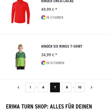
KINDER SWEATJACKE
49,99 € *
IN 3 FARBEN
KINDER SIX WINGS T-SHIRT
34,99 € *
IN 12 FARBEN
-
-
1
6
7
8
10
ERIMA TURN SHOP: ALLES FÜR DEINEN