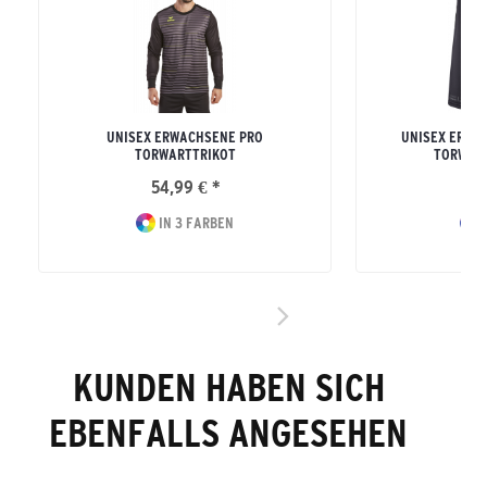
UNISEX ERWACHSENE PRO
UNISEX ERWA
TORWARTTRIKOT
TORWART
54,99 € *
44
IN 3 FARBEN
I
KUNDEN HABEN SICH
EBENFALLS ANGESEHEN