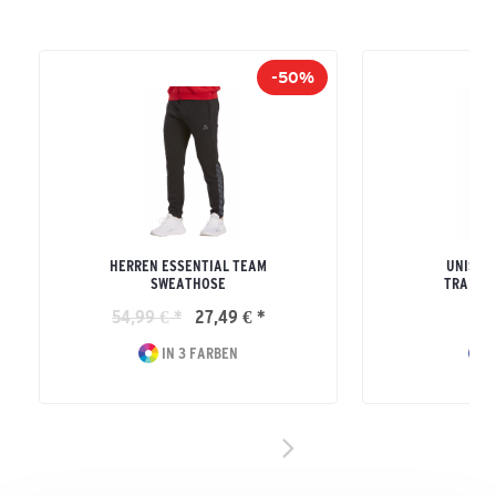
-50%
HERREN ESSENTIAL TEAM
UNISEX
SWEATHOSE
TRAININ
54,99 € *
27,49 € *
44
IN 3 FARBEN
I