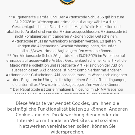
**KI-generierte Darstellung. Der Aktionscode Schule35 gilt bis zum
31.12.2026 im Webshop auf erima.de auf ausgewählte Artikel.
Geschenkgutscheine, Fanartikel, die Magic White Kollektion und
rabattierte Artikel sind von der Aktion ausgeschlossen. Aktionscode ist
nicht kombinierbar mit anderen Aktionen oder Gutscheinen.
Aktionscode muss im Warenkorb eingeben werden. Es gelten im
Übrigen die Allgemeinen Geschäftsbedingungen, die unter
https://www.erima.de/agb abgerufen werden können.
** Der Aktionscode Schule26 gilt bis zum 13.09.2026 im Webshop auf
erima.de auf ausgewählte Artikel. Geschenkgutscheine, Fanartikel, die
Magic White Kollektion und rabattierte Artikel sind von der Aktion
ausgeschlossen. Aktionscode ist nicht kombinierbar mit anderen
Aktionen oder Gutscheinen. Aktionscode muss im Warenkorb eingeben
werden. Es gelten im Übrigen die Allgemeinen Geschäftsbedingungen,
die unter https://www.erima.de/agb abgerufen werden können.
* Der Rabattcode ist zur einmaligen Einlösung im ERIMA Webshop
innerhalb von 90 Tagen ab Zustellung gültig. Das Angebot gilt
ausschließlich für Erstanmeldungen zum Newsletter. Reduzierte Ware
Diese Website verwendet Cookies, um Ihnen die
sowie Geschenkgutscheine sind vom Rabatt ausgeschlossen. Der
bestmögliche Funktionalität bieten zu können. Anderen
Rabattcode ist nicht mit anderen Aktionen oder Gutscheinen
kombinierbar. Der Mindestbestellwert beträgt 50 €
Cookies, die der Direktwerbung dienen oder die
*
Interaktion mit anderen Websites und sozialen
Netzwerken vereinfachen sollen, können Sie
*Alle Preise verstehen sich inkl. Mehrwertsteuer und zzgl.
widersprechen.
Versandkosten
und ggf. Nachnahmegebühren, wenn nicht anders