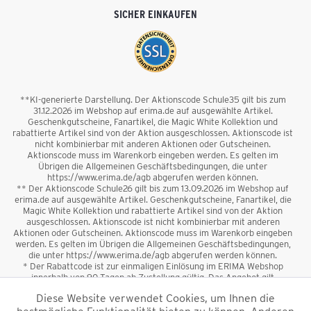
SICHER EINKAUFEN
**KI-generierte Darstellung. Der Aktionscode Schule35 gilt bis zum
31.12.2026 im Webshop auf erima.de auf ausgewählte Artikel.
Geschenkgutscheine, Fanartikel, die Magic White Kollektion und
rabattierte Artikel sind von der Aktion ausgeschlossen. Aktionscode ist
nicht kombinierbar mit anderen Aktionen oder Gutscheinen.
Aktionscode muss im Warenkorb eingeben werden. Es gelten im
Übrigen die Allgemeinen Geschäftsbedingungen, die unter
https://www.erima.de/agb abgerufen werden können.
** Der Aktionscode Schule26 gilt bis zum 13.09.2026 im Webshop auf
erima.de auf ausgewählte Artikel. Geschenkgutscheine, Fanartikel, die
Magic White Kollektion und rabattierte Artikel sind von der Aktion
ausgeschlossen. Aktionscode ist nicht kombinierbar mit anderen
Aktionen oder Gutscheinen. Aktionscode muss im Warenkorb eingeben
werden. Es gelten im Übrigen die Allgemeinen Geschäftsbedingungen,
die unter https://www.erima.de/agb abgerufen werden können.
* Der Rabattcode ist zur einmaligen Einlösung im ERIMA Webshop
innerhalb von 90 Tagen ab Zustellung gültig. Das Angebot gilt
ausschließlich für Erstanmeldungen zum Newsletter. Reduzierte Ware
Diese Website verwendet Cookies, um Ihnen die
sowie Geschenkgutscheine sind vom Rabatt ausgeschlossen. Der
Rabattcode ist nicht mit anderen Aktionen oder Gutscheinen