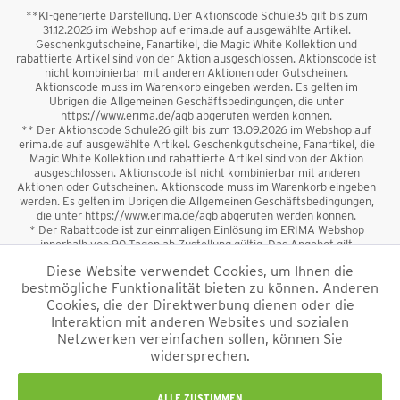
**KI-generierte Darstellung. Der Aktionscode Schule35 gilt bis zum
31.12.2026 im Webshop auf erima.de auf ausgewählte Artikel.
Geschenkgutscheine, Fanartikel, die Magic White Kollektion und
rabattierte Artikel sind von der Aktion ausgeschlossen. Aktionscode ist
nicht kombinierbar mit anderen Aktionen oder Gutscheinen.
Aktionscode muss im Warenkorb eingeben werden. Es gelten im
Übrigen die Allgemeinen Geschäftsbedingungen, die unter
https://www.erima.de/agb abgerufen werden können.
** Der Aktionscode Schule26 gilt bis zum 13.09.2026 im Webshop auf
erima.de auf ausgewählte Artikel. Geschenkgutscheine, Fanartikel, die
Magic White Kollektion und rabattierte Artikel sind von der Aktion
ausgeschlossen. Aktionscode ist nicht kombinierbar mit anderen
Aktionen oder Gutscheinen. Aktionscode muss im Warenkorb eingeben
werden. Es gelten im Übrigen die Allgemeinen Geschäftsbedingungen,
die unter https://www.erima.de/agb abgerufen werden können.
* Der Rabattcode ist zur einmaligen Einlösung im ERIMA Webshop
innerhalb von 90 Tagen ab Zustellung gültig. Das Angebot gilt
ausschließlich für Erstanmeldungen zum Newsletter. Reduzierte Ware
Diese Website verwendet Cookies, um Ihnen die
sowie Geschenkgutscheine sind vom Rabatt ausgeschlossen. Der
bestmögliche Funktionalität bieten zu können. Anderen
Rabattcode ist nicht mit anderen Aktionen oder Gutscheinen
kombinierbar. Der Mindestbestellwert beträgt 50 €
Cookies, die der Direktwerbung dienen oder die
*
Interaktion mit anderen Websites und sozialen
Netzwerken vereinfachen sollen, können Sie
*Alle Preise verstehen sich inkl. Mehrwertsteuer und zzgl.
widersprechen.
Versandkosten
und ggf. Nachnahmegebühren, wenn nicht anders
beschrieben.