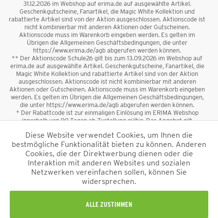
31.12.2026 im Webshop auf erima.de auf ausgewählte Artikel.
Geschenkgutscheine, Fanartikel, die Magic White Kollektion und
rabattierte Artikel sind von der Aktion ausgeschlossen. Aktionscode ist
nicht kombinierbar mit anderen Aktionen oder Gutscheinen.
Aktionscode muss im Warenkorb eingeben werden. Es gelten im
Übrigen die Allgemeinen Geschäftsbedingungen, die unter
https://www.erima.de/agb abgerufen werden können.
** Der Aktionscode Schule26 gilt bis zum 13.09.2026 im Webshop auf
erima.de auf ausgewählte Artikel. Geschenkgutscheine, Fanartikel, die
Magic White Kollektion und rabattierte Artikel sind von der Aktion
ausgeschlossen. Aktionscode ist nicht kombinierbar mit anderen
Aktionen oder Gutscheinen. Aktionscode muss im Warenkorb eingeben
werden. Es gelten im Übrigen die Allgemeinen Geschäftsbedingungen,
die unter https://www.erima.de/agb abgerufen werden können.
* Der Rabattcode ist zur einmaligen Einlösung im ERIMA Webshop
innerhalb von 90 Tagen ab Zustellung gültig. Das Angebot gilt
ausschließlich für Erstanmeldungen zum Newsletter. Reduzierte Ware
Diese Website verwendet Cookies, um Ihnen die
sowie Geschenkgutscheine sind vom Rabatt ausgeschlossen. Der
bestmögliche Funktionalität bieten zu können. Anderen
Rabattcode ist nicht mit anderen Aktionen oder Gutscheinen
kombinierbar. Der Mindestbestellwert beträgt 50 €
Cookies, die der Direktwerbung dienen oder die
*
Interaktion mit anderen Websites und sozialen
Netzwerken vereinfachen sollen, können Sie
*Alle Preise verstehen sich inkl. Mehrwertsteuer und zzgl.
widersprechen.
Versandkosten
und ggf. Nachnahmegebühren, wenn nicht anders
beschrieben.
Impressum
AGB
Datenschutzinformation