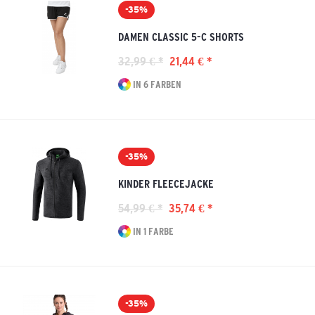
-35%
DAMEN CLASSIC 5-C SHORTS
32,99 € *
21,44 € *
IN 6 FARBEN
-35%
KINDER FLEECEJACKE
54,99 € *
35,74 € *
IN 1 FARBE
-35%